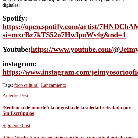
digitales:
Spotify:
https://open.spotify.com/artist/7HND
si=mxcBz7kTS52o7HwIpoWs4g&nd=1
Youtube:
https://www.youtube.com/@Jeimy
instagram:
https://www.instagram.com/jeimyosorioofic
Tags:
foco cultural
,
Lanzamiento
Anterior Post
‘Sentencia de muerte’: la angustia de la soledad retratada por
Sin Escrúpulos
Siguiente Post
‘Ojos Verdes’: un breve viaje sensitivo y conceptual guiado por