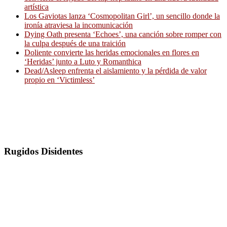
artística
Los Gaviotas lanza ‘Cosmopolitan Girl’, un sencillo donde la
ironía atraviesa la incomunicación
Dying Oath presenta ‘Echoes’, una canción sobre romper con
la culpa después de una traición
Doliente convierte las heridas emocionales en flores en
‘Heridas’ junto a Luto y Romanthica
Dead/Asleep enfrenta el aislamiento y la pérdida de valor
propio en ‘Victimless’
Rugidos Disidentes