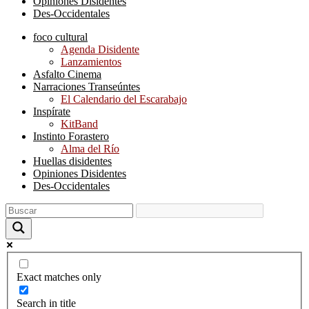
Opiniones Disidentes
Des-Occidentales
foco cultural
Agenda Disidente
Lanzamientos
Asfalto Cinema
Narraciones Transeúntes
El Calendario del Escarabajo
Inspírate
KitBand
Instinto Forastero
Alma del Río
Huellas disidentes
Opiniones Disidentes
Des-Occidentales
Exact matches only
Search in title