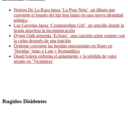
Negros De La Raza lanza ‘La Pura Neta’, un álbum que
convierte el legado del hip hop latino en una nueva identidad
artística
Los Gaviotas lanza ‘Cosmopolitan Girl’, un sencillo donde la
ironía atraviesa la incomunicación
Dying Oath presenta ‘Echoes’, una canción sobre romper con
la culpa después de una traición
Doliente convierte las heridas emocionales en flores en
‘Heridas’ junto a Luto y Romanthica
Dead/Asleep enfrenta el aislamiento y la pérdida de valor
propio en ‘Victimless’
Rugidos Disidentes