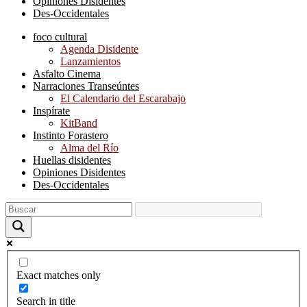
Opiniones Disidentes
Des-Occidentales
foco cultural
Agenda Disidente
Lanzamientos
Asfalto Cinema
Narraciones Transeúntes
El Calendario del Escarabajo
Inspírate
KitBand
Instinto Forastero
Alma del Río
Huellas disidentes
Opiniones Disidentes
Des-Occidentales
Exact matches only
Search in title