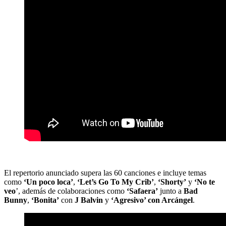
El repertorio anunciado supera las 60 canciones e incluye temas
como
‘Un poco loca’
,
‘Let’s Go To My Crib’
,
‘Shorty’
y
‘No te
veo
’, además de colaboraciones como
‘Safaera’
junto a
Bad
Bunny
,
‘Bonita’
con
J Balvin
y
‘Agresivo’ con Arcángel
.