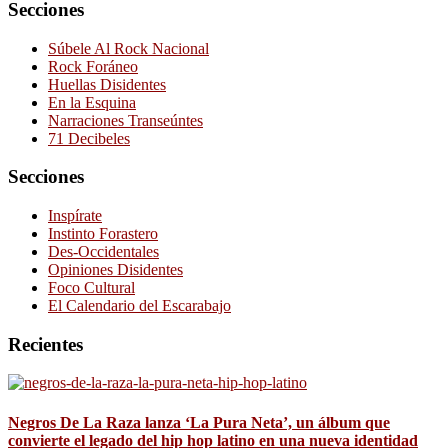
Secciones
Súbele Al Rock Nacional
Rock Foráneo
Huellas Disidentes
En la Esquina
Narraciones Transeúntes
71 Decibeles
Secciones
Inspírate
Instinto Forastero
Des-Occidentales
Opiniones Disidentes
Foco Cultural
El Calendario del Escarabajo
Recientes
Negros De La Raza lanza ‘La Pura Neta’, un álbum que
convierte el legado del hip hop latino en una nueva identidad