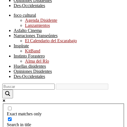
Opiniones Disidentes
Des-Occidentales
foco cultural
Agenda Disidente
Lanzamientos
Asfalto Cinema
Narraciones Transeúntes
El Calendario del Escarabajo
Inspírate
KitBand
Instinto Forastero
Alma del Río
Huellas disidentes
Opiniones Disidentes
Des-Occidentales
Exact matches only
Search in title