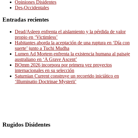
Opiniones Disidentes
Des-Occidentales
Entradas recientes
Dead/Asleep enfrenta el aislamiento y la pérdida de valor
propio en ‘Victimless’
Habitantes aborda la aceptación de una ruptura en ‘Día con
suerte’ junto a Tuchi Mudha
Lumen Ad Mortem enfrenta la existencia humana al paisaje
australiano en ‘A Grave Ascent’
BOmm 2026 incorpora por primera vez proyectos
internacionales en su selección
Saturnian Current construye un recorrido iniciático en
‘Illuminatio Doctrinae Mysterii’
Rugidos Disidentes