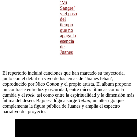
‘Mi
Sangre’
y el paso
del
tiempo
que no
apaga la
esencia
de
Juanes
El repertorio incluirá canciones que han marcado su trayectoria,
junto con el debut en vivo de los temas de ‘JuanesTeban’,
coproducido por Nico Cotton y el propio artista. El álbum propone
un contraste entre luz y oscuridad, entre raíces rítmicas como la
cumbia y el
rock
, así como entre la espiritualidad y la dimensión más
íntima del deseo. Bajo esa lógica surge
Teban
, un alter ego que
complementa la figura pública de Juanes y amplía el espectro
narrativo del proyecto.