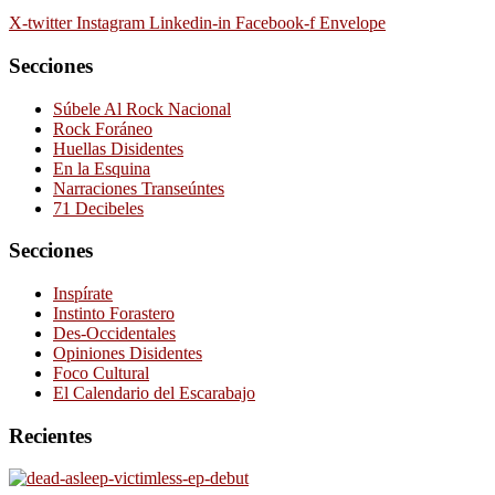
X-twitter
Instagram
Linkedin-in
Facebook-f
Envelope
Secciones
Súbele Al Rock Nacional
Rock Foráneo
Huellas Disidentes
En la Esquina
Narraciones Transeúntes
71 Decibeles
Secciones
Inspírate
Instinto Forastero
Des-Occidentales
Opiniones Disidentes
Foco Cultural
El Calendario del Escarabajo
Recientes