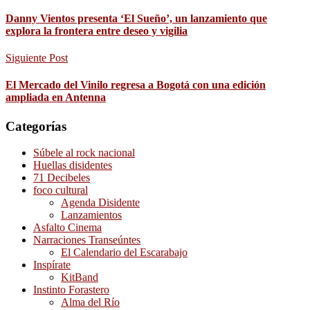
Danny Vientos presenta ‘El Sueño’, un lanzamiento que
explora la frontera entre deseo y vigilia
Siguiente Post
El Mercado del Vinilo regresa a Bogotá con una edición
ampliada en Antenna
Categorías
Súbele al rock nacional
Huellas disidentes
71 Decibeles
foco cultural
Agenda Disidente
Lanzamientos
Asfalto Cinema
Narraciones Transeúntes
El Calendario del Escarabajo
Inspírate
KitBand
Instinto Forastero
Alma del Río