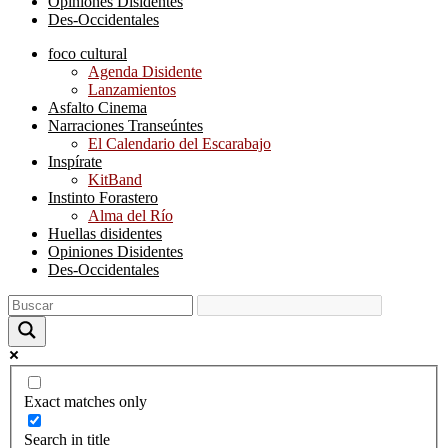
Opiniones Disidentes
Des-Occidentales
foco cultural
Agenda Disidente
Lanzamientos
Asfalto Cinema
Narraciones Transeúntes
El Calendario del Escarabajo
Inspírate
KitBand
Instinto Forastero
Alma del Río
Huellas disidentes
Opiniones Disidentes
Des-Occidentales
Exact matches only
Search in title