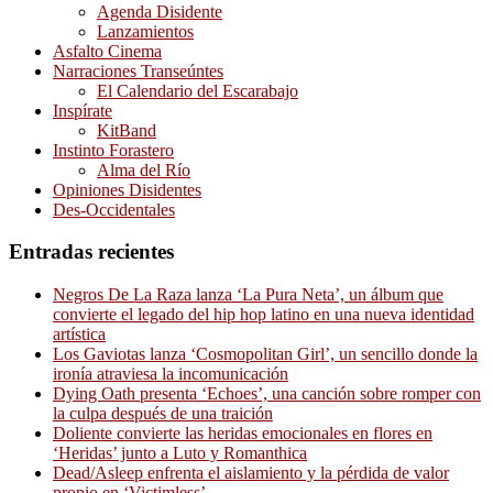
Agenda Disidente
Lanzamientos
Asfalto Cinema
Narraciones Transeúntes
El Calendario del Escarabajo
Inspírate
KitBand
Instinto Forastero
Alma del Río
Opiniones Disidentes
Des-Occidentales
Entradas recientes
Negros De La Raza lanza ‘La Pura Neta’, un álbum que
convierte el legado del hip hop latino en una nueva identidad
artística
Los Gaviotas lanza ‘Cosmopolitan Girl’, un sencillo donde la
ironía atraviesa la incomunicación
Dying Oath presenta ‘Echoes’, una canción sobre romper con
la culpa después de una traición
Doliente convierte las heridas emocionales en flores en
‘Heridas’ junto a Luto y Romanthica
Dead/Asleep enfrenta el aislamiento y la pérdida de valor
propio en ‘Victimless’