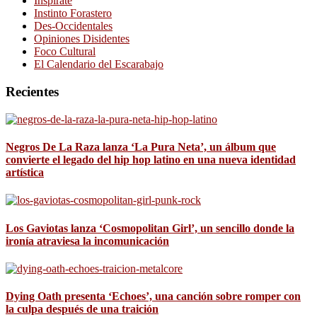
Inspírate
Instinto Forastero
Des-Occidentales
Opiniones Disidentes
Foco Cultural
El Calendario del Escarabajo
Recientes
Negros De La Raza lanza ‘La Pura Neta’, un álbum que
convierte el legado del hip hop latino en una nueva identidad
artística
Los Gaviotas lanza ‘Cosmopolitan Girl’, un sencillo donde la
ironía atraviesa la incomunicación
Dying Oath presenta ‘Echoes’, una canción sobre romper con
la culpa después de una traición