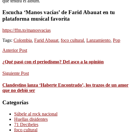
que tendrá el álbum.
Escucha ‘Manos vacías’ de Farid Abauat en tu
plataforma musical favorita
https://ffm.to/manosvacias
Tags:
Colombia
,
Farid Abauat
,
foco cultural
,
Lanzamiento
,
Pop
Anterior Post
¿Qué pasó con el periodismo? Del asco a la opinión
Siguiente Post
Clandestino lanza ‘Haberte Encontrado’, los trazos de un amor
que no debió ser
Categorías
Súbele al rock nacional
Huellas disidentes
71 Decibeles
foco cultural