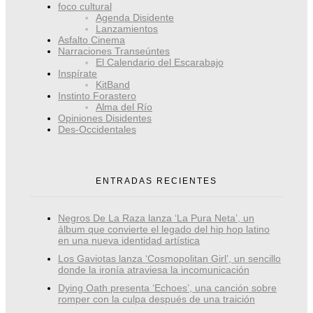
foco cultural
Agenda Disidente
Lanzamientos
Asfalto Cinema
Narraciones Transeúntes
El Calendario del Escarabajo
Inspírate
KitBand
Instinto Forastero
Alma del Río
Opiniones Disidentes
Des-Occidentales
ENTRADAS RECIENTES
Negros De La Raza lanza ‘La Pura Neta’, un
álbum que convierte el legado del hip hop latino
en una nueva identidad artística
Los Gaviotas lanza ‘Cosmopolitan Girl’, un sencillo
donde la ironía atraviesa la incomunicación
Dying Oath presenta ‘Echoes’, una canción sobre
romper con la culpa después de una traición