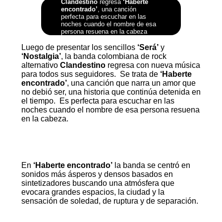
Clandestino
regresa
‘Haberte
encontrado’
, una canción
perfecta para escuchar en las
noches cuando el nombre de esa
persona resuena en la cabeza
Luego de presentar los sencillos
‘Será’
y
‘Nostalgia’
, la banda colombiana de rock
alternativo
Clandestino
regresa con nueva música
para todos sus seguidores. Se trata de
‘Haberte
encontrado’
, una canción que narra un amor que
no debió ser, una historia que continúa detenida en
el tiempo. Es perfecta para escuchar en las
noches cuando el nombre de esa persona resuena
en la cabeza.
En
‘Haberte encontrado’
la banda se centró en
sonidos más ásperos y densos basados en
sintetizadores buscando una atmósfera que
evocara grandes espacios, la ciudad y la
sensación de soledad, de ruptura y de separación.