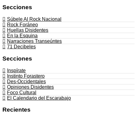
Secciones
Súbele Al Rock Nacional
Rock Foráneo
Huellas Disidentes
En la Esquina
Narraciones Transeúntes
71 Decibeles
Secciones
Inspírate
Instinto Forastero
Des-Occidentales
Opiniones Disidentes
Foco Cultural
El Calendario del Escarabajo
Recientes
Negros De La Raza lanza ‘La Pura Neta’,