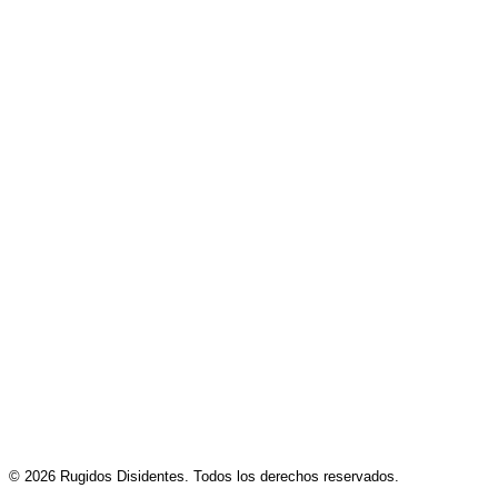
hop latino en una nueva identidad
artística
Los Gaviotas lanza ‘Cosmopolitan Girl’,
un sencillo donde la ironía atraviesa la
incomunicación
Dying Oath presenta ‘Echoes’, una
canción sobre romper con la culpa
después de una traición
© 2026 Rugidos Disidentes. Todos los derechos reservados.