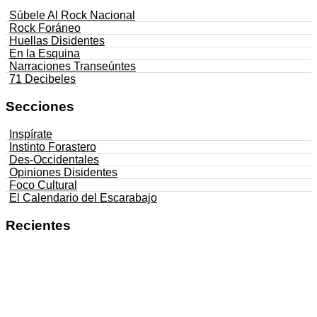
Súbele Al Rock Nacional
Rock Foráneo
Huellas Disidentes
En la Esquina
Narraciones Transeúntes
71 Decibeles
Secciones
Inspírate
Instinto Forastero
Des-Occidentales
Opiniones Disidentes
Foco Cultural
El Calendario del Escarabajo
Recientes
Negros De La Raza lanza ‘La Pura Neta’,
un álbum que convierte el legado del hip