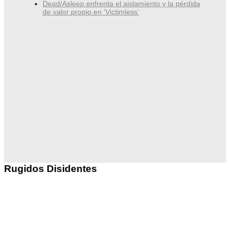
Dead/Asleep enfrenta el aislamiento y la pérdida
de valor propio en ‘Victimless’
Rugidos Disidentes