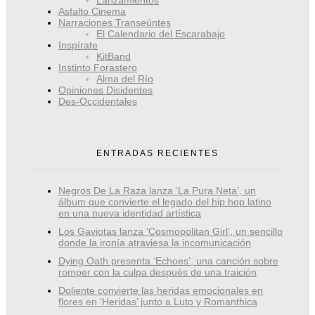
Lanzamientos
Asfalto Cinema
Narraciones Transeúntes
El Calendario del Escarabajo
Inspírate
KitBand
Instinto Forastero
Alma del Río
Opiniones Disidentes
Des-Occidentales
ENTRADAS RECIENTES
Negros De La Raza lanza ‘La Pura Neta’, un
álbum que convierte el legado del hip hop latino
en una nueva identidad artística
Los Gaviotas lanza ‘Cosmopolitan Girl’, un sencillo
donde la ironía atraviesa la incomunicación
Dying Oath presenta ‘Echoes’, una canción sobre
romper con la culpa después de una traición
Doliente convierte las heridas emocionales en
flores en ‘Heridas’ junto a Luto y Romanthica