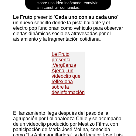
sobre una idea incómoda: convivir
sin construir comunidad.
Le Fruto
presentó
‘Cada uno con su cada uno’
,
un nuevo sencillo donde la pista bailable y el
electro pop funcionan como vehículo para observar
ciertas dinámicas sociales atravesadas por el
aislamiento y la fragmentación cotidiana.
Le Fruto
presenta
‘Vergüenza
Ajena’, un
videoclip que
reflexiona
sobre la
desinformación
El lanzamiento llega después del paso de la
agrupación por Lollapalooza Chile y se acompaña
de un videoclip producido por Mestizo Films, con
participación de María José Molina, conocida
como “La Antimaquilladora”, y del locutor Jose Luis