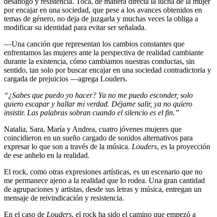
desahogo y resistencia. Toca, de manera directa la lucha de la mujer
por encajar en una sociedad, que pese a los avances obtenidos en
temas de género, no deja de juzgarla y muchas veces la obliga a
modificar su identidad para evitar ser señalada.
—Una canción que representan los cambios constantes que
enfrentamos las mujeres ante la perspectiva de realidad cambiante
durante la existencia, cómo cambiamos nuestras conductas, sin
sentido, tan solo por buscar encajar en una sociedad contradictoria y
cargada de prejuicios —agrega Louders.
“¿Sabes que puedo yo hacer? Ya no me puedo esconder, solo
quiero escapar y hallar mi verdad. Déjame salir, ya no quiero
insistir. Las palabras sobran cuando el silencio es el fin.”
Natalia, Sara, María y Andrea, cuatro jóvenes mujeres que
coincidieron en un sueño cargado de sonidos alternativos para
expresar lo que son a través de la música.
Louders
, es la proyección
de ese anhelo en la realidad.
El rock, como otras expresiones artísticas, es un escenario que no
me permanece ajeno a la realidad que lo rodea. Una gran cantidad
de agrupaciones y artistas, desde sus letras y música, entregan un
mensaje de reivindicación y resistencia.
En el caso de
Louders
, el rock ha sido el camino que empezó a