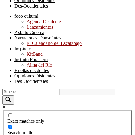
Opiniones Disidentes
Des-Occidentales
foco cultural
Agenda Disidente
Lanzamientos
Asfalto Cinema
Narraciones Transeúntes
El Calendario del Escarabajo
Inspírate
KitBand
Instinto Forastero
Alma del Río
Huellas disidentes
Opiniones Disidentes
Des-Occidentales
Exact matches only
Search in title