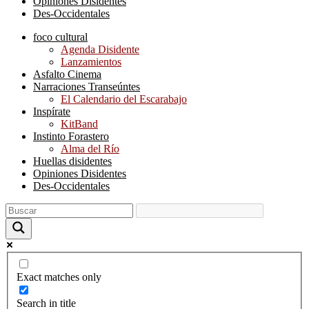
Opiniones Disidentes
Des-Occidentales
foco cultural
Agenda Disidente
Lanzamientos
Asfalto Cinema
Narraciones Transeúntes
El Calendario del Escarabajo
Inspírate
KitBand
Instinto Forastero
Alma del Río
Huellas disidentes
Opiniones Disidentes
Des-Occidentales
Exact matches only
Search in title