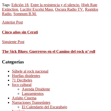
Tags:
Edición 18
,
Entre la resistencia y el silencio
,
High Rate
Extinction
,
Lucifer Excelsi Mass
,
Oscura Radio TV
,
Rugidos
Radio
,
Somnum B.M.
Anterior Post
Cinco años sin Cerati
Siguiente Post
The Sick Blues: Guerreros en el Camino del rock n’ roll
Categorías
Súbele al rock nacional
Huellas disidentes
71 Decibeles
foco cultural
Agenda Disidente
Lanzamientos
Asfalto Cinema
Narraciones Transeúntes
El Calendario del Escarabajo