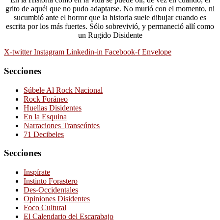
grito de aquél que no pudo adaptarse. No murió con el momento, ni
sucumbió ante el horror que la historia suele dibujar cuando es
escrita por los más fuertes. Sólo sobrevivió, y permaneció allí como
un Rugido Disidente
X-twitter
Instagram
Linkedin-in
Facebook-f
Envelope
Secciones
Súbele Al Rock Nacional
Rock Foráneo
Huellas Disidentes
En la Esquina
Narraciones Transeúntes
71 Decibeles
Secciones
Inspírate
Instinto Forastero
Des-Occidentales
Opiniones Disidentes
Foco Cultural
El Calendario del Escarabajo