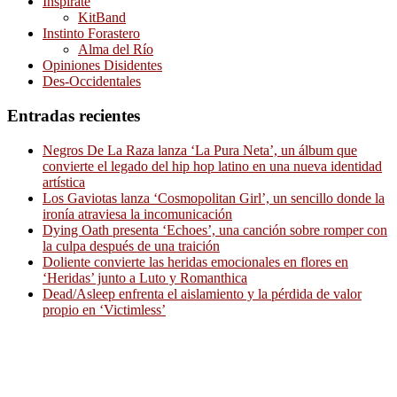
Inspírate
KitBand
Instinto Forastero
Alma del Río
Opiniones Disidentes
Des-Occidentales
Entradas recientes
Negros De La Raza lanza ‘La Pura Neta’, un álbum que
convierte el legado del hip hop latino en una nueva identidad
artística
Los Gaviotas lanza ‘Cosmopolitan Girl’, un sencillo donde la
ironía atraviesa la incomunicación
Dying Oath presenta ‘Echoes’, una canción sobre romper con
la culpa después de una traición
Doliente convierte las heridas emocionales en flores en
‘Heridas’ junto a Luto y Romanthica
Dead/Asleep enfrenta el aislamiento y la pérdida de valor
propio en ‘Victimless’