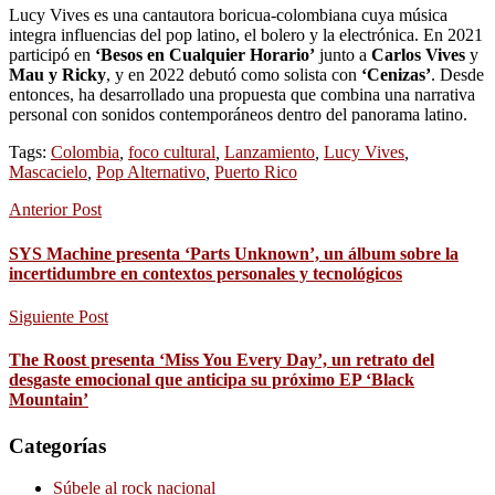
Lucy Vives es una cantautora boricua-colombiana cuya música
integra influencias del pop latino, el bolero y la electrónica. En 2021
participó en
‘Besos en Cualquier Horario’
junto a
Carlos Vives
y
Mau y Ricky
, y en 2022 debutó como solista con
‘Cenizas’
. Desde
entonces, ha desarrollado una propuesta que combina una narrativa
personal con sonidos contemporáneos dentro del panorama latino.
Tags:
Colombia
,
foco cultural
,
Lanzamiento
,
Lucy Vives
,
Mascacielo
,
Pop Alternativo
,
Puerto Rico
Anterior Post
SYS Machine presenta ‘Parts Unknown’, un álbum sobre la
incertidumbre en contextos personales y tecnológicos
Siguiente Post
The Roost presenta ‘Miss You Every Day’, un retrato del
desgaste emocional que anticipa su próximo EP ‘Black
Mountain’
Categorías
Súbele al rock nacional