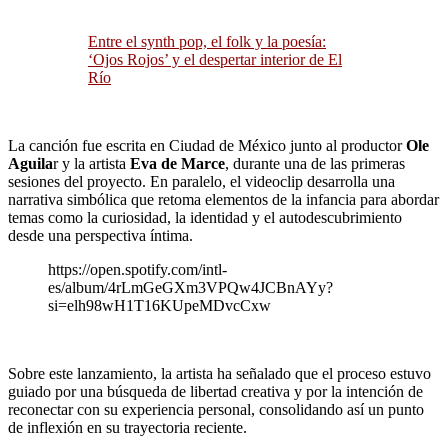
Entre el synth pop, el folk y la poesía:
‘Ojos Rojos’ y el despertar interior de El
Río
La canción fue escrita en Ciudad de México junto al productor
Ole
Aguila
r y la artista
Eva de Marce
, durante una de las primeras
sesiones del proyecto. En paralelo, el videoclip desarrolla una
narrativa simbólica que retoma elementos de la infancia para abordar
temas como la curiosidad, la identidad y el autodescubrimiento
desde una perspectiva íntima.
https://open.spotify.com/intl-
es/album/4rLmGeGXm3VPQw4JCBnAYy?
si=elh98wH1T16KUpeMDvcCxw
Sobre este lanzamiento, la artista ha señalado que el proceso estuvo
guiado por una búsqueda de libertad creativa y por la intención de
reconectar con su experiencia personal, consolidando así un punto
de inflexión en su trayectoria reciente.