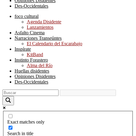
Opiniones Disidentes
Des-Occidentales
foco cultural
Agenda Disidente
Lanzamientos
Asfalto Cinema
Narraciones Transeúntes
El Calendario del Escarabajo
Inspírate
KitBand
Instinto Forastero
Alma del Río
Huellas disidentes
Opiniones Disidentes
Des-Occidentales
Exact matches only
Search in title