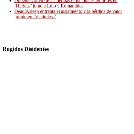
Doliente convierte las heridas emocionales en flores en
‘Heridas’ junto a Luto y Romanthica
Dead/Asleep enfrenta el aislamiento y la pérdida de valor
propio en ‘Victimless’
Rugidos Disidentes