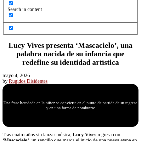
Search in content
Lucy Vives presenta ‘Mascacielo’, una
palabra nacida de su infancia que
redefine su identidad artística
mayo 4, 2026
by
Rugidos Disidentes
Una frase heredada en la niñez se convierte en el punto de partida de su regreso
y en una forma de nombrarse
Tras cuatro años sin lanzar música,
Lucy Vives
regresa con
‘Mascacielo’
, un sencillo que marca el inicio de una nueva etapa en