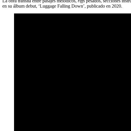
La obra transita entre pasajes melódicos,
riffs
pesados, secciones instr
en su álbum debut, ‘Luggage Falling Down’, publicado en 2020.