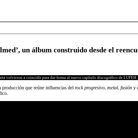
d’, un álbum construido desde el reencue
nta volvieron a coincidir para dar forma al nuevo capítulo discográfico de LUFEH.
a producción que reúne influencias del
rock progresivo
,
metal
,
fusión
y 
fico.