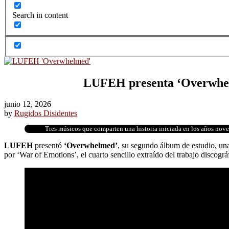
Search in content
LUFEH presenta ‘Overwhelme
junio 12, 2026
by
Rugidos Disidentes
Tres músicos que comparten una historia iniciada en los años nove
LUFEH
presentó
‘Overwhelmed’
, su segundo álbum de estudio, un
por ‘War of Emotions’, el cuarto sencillo extraído del trabajo discográ