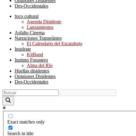
Opiniones Disidentes
Des-Occidentales
foco cultural
Agenda Disidente
Lanzamientos
Asfalto Cinema
Narraciones Transeúntes
El Calendario del Escarabajo
Inspírate
KitBand
Instinto Forastero
Alma del Río
Huellas disidentes
Opiniones Disidentes
Des-Occidentales
Exact matches only
Search in title