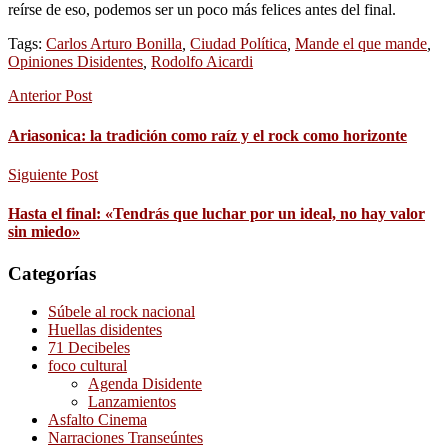
reírse de eso, podemos ser un poco más felices antes del final.
Tags:
Carlos Arturo Bonilla
,
Ciudad Política
,
Mande el que mande
,
Opiniones Disidentes
,
Rodolfo Aicardi
Anterior Post
Ariasonica: la tradición como raíz y el rock como horizonte
Siguiente Post
Hasta el final: «Tendrás que luchar por un ideal, no hay valor
sin miedo»
Categorías
Súbele al rock nacional
Huellas disidentes
71 Decibeles
foco cultural
Agenda Disidente
Lanzamientos
Asfalto Cinema
Narraciones Transeúntes