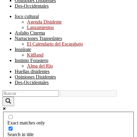
Opiniones Disidentes
Des-Occidentales
foco cultural
Agenda Disidente
Lanzamientos
Asfalto Cinema
Narraciones Transeúntes
El Calendario del Escarabajo
Inspírate
KitBand
Instinto Forastero
Alma del Río
Huellas disidentes
Opiniones Disidentes
Des-Occidentales
Exact matches only
Search in title