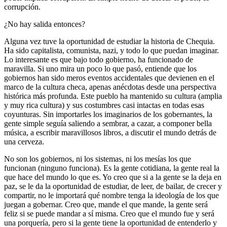
corrupción.
¿No hay salida entonces?
Alguna vez tuve la oportunidad de estudiar la historia de Chequia.
Ha sido capitalista, comunista, nazi, y todo lo que puedan imaginar.
Lo interesante es que bajo todo gobierno, ha funcionado de
maravilla. Si uno mira un poco lo que pasó, entiende que los
gobiernos han sido meros eventos accidentales que devienen en el
marco de la cultura checa, apenas anécdotas desde una perspectiva
histórica más profunda. Este pueblo ha mantenido su cultura (amplia
y muy rica cultura) y sus costumbres casi intactas en todas esas
coyunturas. Sin importarles los imaginarios de los gobernantes, la
gente simple seguía saliendo a sembrar, a cazar, a componer bella
música, a escribir maravillosos libros, a discutir el mundo detrás de
una cerveza.
No son los gobiernos, ni los sistemas, ni los mesías los que
funcionan (ninguno funciona). Es la gente cotidiana, la gente real la
que hace del mundo lo que es. Yo creo que si a la gente se la deja en
paz, se le da la oportunidad de estudiar, de leer, de bailar, de crecer y
compartir, no le importará qué nombre tenga la ideología de los que
juegan a gobernar. Creo que, mande el que mande, la gente será
feliz si se puede mandar a sí misma. Creo que el mundo fue y será
una porquería, pero si la gente tiene la oportunidad de entenderlo y