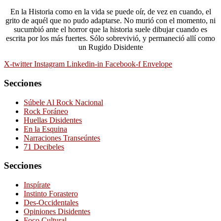
En la Historia como en la vida se puede oír, de vez en cuando, el
grito de aquél que no pudo adaptarse. No murió con el momento, ni
sucumbió ante el horror que la historia suele dibujar cuando es
escrita por los más fuertes. Sólo sobrevivió, y permaneció allí como
un Rugido Disidente
X-twitter
Instagram
Linkedin-in
Facebook-f
Envelope
Secciones
Súbele Al Rock Nacional
Rock Foráneo
Huellas Disidentes
En la Esquina
Narraciones Transeúntes
71 Decibeles
Secciones
Inspírate
Instinto Forastero
Des-Occidentales
Opiniones Disidentes
Foco Cultural