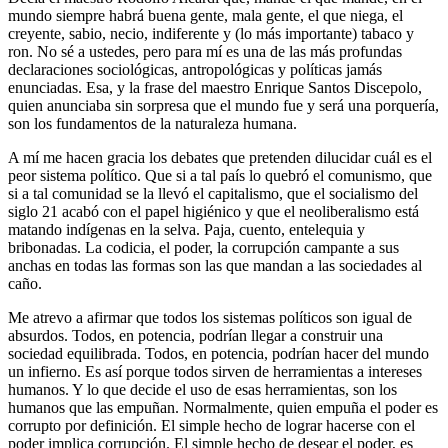
mundo siempre habrá buena gente, mala gente, el que niega, el
creyente, sabio, necio, indiferente y (lo más importante) tabaco y
ron. No sé a ustedes, pero para mí es una de las más profundas
declaraciones sociológicas, antropológicas y políticas jamás
enunciadas. Esa, y la frase del maestro Enrique Santos Discepolo,
quien anunciaba sin sorpresa que el mundo fue y será una porquería,
son los fundamentos de la naturaleza humana.
A mí me hacen gracia los debates que pretenden dilucidar cuál es el
peor sistema político. Que si a tal país lo quebró el comunismo, que
si a tal comunidad se la llevó el capitalismo, que el socialismo del
siglo 21 acabó con el papel higiénico y que el neoliberalismo está
matando indígenas en la selva. Paja, cuento, entelequia y
bribonadas. La codicia, el poder, la corrupción campante a sus
anchas en todas las formas son las que mandan a las sociedades al
caño.
Me atrevo a afirmar que todos los sistemas políticos son igual de
absurdos. Todos, en potencia, podrían llegar a construir una
sociedad equilibrada. Todos, en potencia, podrían hacer del mundo
un infierno. Es así porque todos sirven de herramientas a intereses
humanos. Y lo que decide el uso de esas herramientas, son los
humanos que las empuñan. Normalmente, quien empuña el poder es
corrupto por definición. El simple hecho de lograr hacerse con el
poder implica corrupción. El simple hecho de desear el poder, es