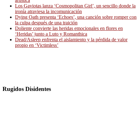
artística
Los Gaviotas lanza ‘Cosmopolitan Girl’, un sencillo donde la
ironía atraviesa la incomunicación
Dying Oath presenta ‘Echoes’, una canción sobre romper con
la culpa después de una traición
Doliente convierte las heridas emocionales en flores en
‘Heridas’ junto a Luto y Romanthica
Dead/Asleep enfrenta el aislamiento y la pérdida de valor
propio en ‘Victimless’
Rugidos Disidentes