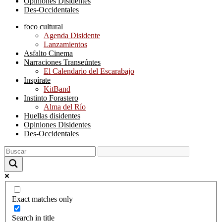
Opiniones Disidentes
Des-Occidentales
foco cultural
Agenda Disidente
Lanzamientos
Asfalto Cinema
Narraciones Transeúntes
El Calendario del Escarabajo
Inspírate
KitBand
Instinto Forastero
Alma del Río
Huellas disidentes
Opiniones Disidentes
Des-Occidentales
Exact matches only
Search in title