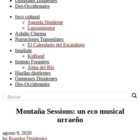
Opiniones Disidentes
Des-Occidentales
foco cultural
Agenda Disidente
Lanzamientos
Asfalto Cinema
Narraciones Transeúntes
El Calendario del Escarabajo
Inspírate
KitBand
Instinto Forastero
Alma del Río
Huellas disidentes
Opiniones Disidentes
Des-Occidentales
Montaña Sessions: un eco musical
urraeño
agosto 9, 2020
by
Rugidos Disidentes