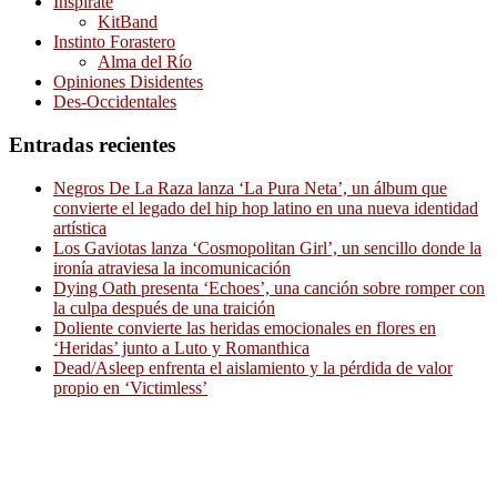
Inspírate
KitBand
Instinto Forastero
Alma del Río
Opiniones Disidentes
Des-Occidentales
Entradas recientes
Negros De La Raza lanza ‘La Pura Neta’, un álbum que
convierte el legado del hip hop latino en una nueva identidad
artística
Los Gaviotas lanza ‘Cosmopolitan Girl’, un sencillo donde la
ironía atraviesa la incomunicación
Dying Oath presenta ‘Echoes’, una canción sobre romper con
la culpa después de una traición
Doliente convierte las heridas emocionales en flores en
‘Heridas’ junto a Luto y Romanthica
Dead/Asleep enfrenta el aislamiento y la pérdida de valor
propio en ‘Victimless’