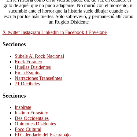
grito de aquél que no pudo adaptarse. No murió con el momento, ni
sucumbió ante el horror que la historia suele dibujar cuando es
escrita por los más fuertes. Sólo sobrevivió, y permaneció allí como
un Rugido Disidente
X-twitter
Instagram
Linkedin-in
Facebook-f
Envelope
Secciones
Súbele Al Rock Nacional
Rock Foráneo
Huellas Disidentes
En la Esquina
Narraciones Transeúntes
71 Decibeles
Secciones
Inspírate
Instinto Forastero
Des-Occidentales
Opiniones Disidentes
Foco Cultural
El Calendario del Escarabajo