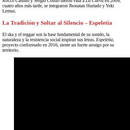
Rocco Castillo y Sergio Cossio dieron vida a
La Cueva
en 2009,
cuatro años más tarde, se integraron Jhonatan Hurtado y Yeki
Lemus.
La Tradición y Soltar al Silencio – Espeletia
El ska y el reggae son la base fundamental de su sonido, la
naturaleza y la resistencia social inspiran sus letras.
Espeletia
,
proyecto conformado en 2016, siente un fuerte arraigo por su
territorio.