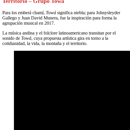
Territorio – Grupo Towá
Para los emberá chamí,
Towá
significa niebla; para Johnysleyder
Gallego y Juan David Munera, fue la inspiración para forma la
agrupación musical en 2017.
La música andina y el folclore latinoamericano transitan por el
sonido de
Towá
, cuya propuesta artística gira en torno a la
cotidianidad, la vida, la montaña y el territorio.