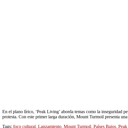
En el plano lírico, ‘Peak Living’ aborda temas como la inseguridad per
protesta. Con este primer larga duración, Mount Turmoil presenta una
Tags:
foco cultural
,
Lanzamiento
,
Mount Turmoil
,
Países Bajos
,
Peak