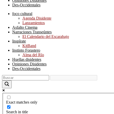
Opiniones Disidentes
Des-Occidentales
foco cultural
Agenda Disidente
Lanzamientos
Asfalto Cinema
Narraciones Transeúntes
El Calendario del Escarabajo
Inspírate
KitBand
Instinto Forastero
Alma del Río
Huellas disidentes
Opiniones Disidentes
Des-Occidentales
Exact matches only
Search in title