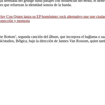
gía heredada del grunge hasta pasajes con influencias del
metal
, el
stone
es que refuerzan la identidad sonora de la banda.
ay Con Quien lanza su EP homónimo: rock alternativo que une ciuda
ospección y memoria
The Bottom’, segunda canción del álbum, que incorpora el bağlama o saz,
nk!studios, Bélgica, bajo la dirección de Jannes Van Rossom, quien tam