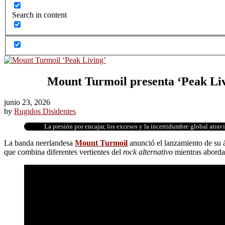
Search in content
Mount Turmoil presenta ‘Peak Livin
junio 23, 2026
by
Rugidos Disidentes
La presión por encajar, los excesos y la incertidumbre global atravi
La banda neerlandesa
Mount Turmoil
anunció el lanzamiento de su
que combina diferentes vertientes del
rock
alternativo
mientras aborda 