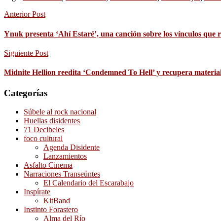
Anterior Post
Ynuk presenta ‘Ahí Estaré’, una canción sobre los vínculos que re
Siguiente Post
Midnite Hellion reedita ‘Condemned To Hell’ y recupera material
Categorías
Súbele al rock nacional
Huellas disidentes
71 Decibeles
foco cultural
Agenda Disidente
Lanzamientos
Asfalto Cinema
Narraciones Transeúntes
El Calendario del Escarabajo
Inspírate
KitBand
Instinto Forastero
Alma del Río