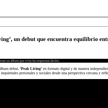
g’, un debut que encuentra equilibrio entr
esan un álbum que evita las respuestas fáciles.
 álbum debut,
‘Peak Living’
en formato digital y de manera independien
inquietudes personales y sociales desde una perspectiva cercana y refl