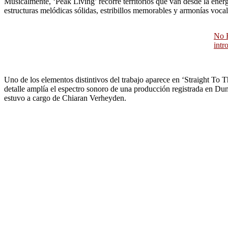
Musicalmente, ‘Peak Living’ recorre territorios que van desde la ener
estructuras melódicas sólidas, estribillos memorables y armonías vocal
No H
intr
Uno de los elementos distintivos del trabajo aparece en ‘Straight To 
detalle amplía el espectro sonoro de una producción registrada en Du
estuvo a cargo de Chiaran Verheyden.