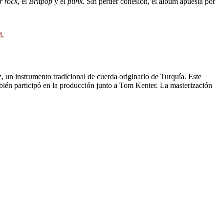
r rock
, el
Britpop
y el
punk
. Sin perder cohesión, el álbum apuesta por
d,
 un instrumento tradicional de cuerda originario de Turquía. Este
bién participó en la producción junto a Tom Kenter. La masterización