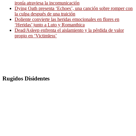
ironía atraviesa la incomunicación
Dying Oath presenta ‘Echoes’, una canción sobre romper con
la culpa después de una traición
Doliente convierte las heridas emocionales en flores en
‘Heridas’ junto a Luto y Romanthica
Dead/Asleep enfrenta el aislamiento y la pérdida de valor
propio en ‘Victimless’
Rugidos Disidentes