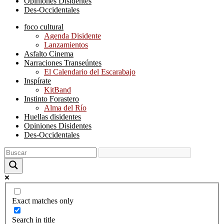
Opiniones Disidentes
Des-Occidentales
foco cultural
Agenda Disidente
Lanzamientos
Asfalto Cinema
Narraciones Transeúntes
El Calendario del Escarabajo
Inspírate
KitBand
Instinto Forastero
Alma del Río
Huellas disidentes
Opiniones Disidentes
Des-Occidentales
Exact matches only
Search in title