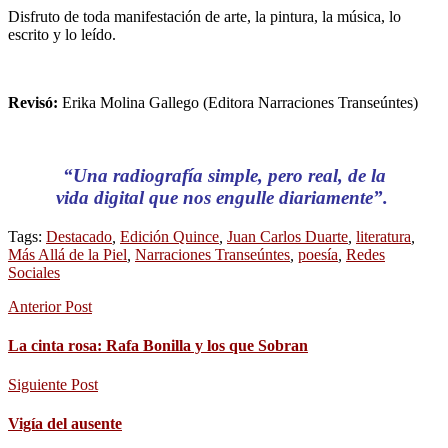
Disfruto de toda manifestación de arte, la pintura, la música, lo
escrito y lo leído.
Revisó:
Erika Molina Gallego (Editora Narraciones Transeúntes)
“Una radiografía simple, pero real, de la
vida digital que nos engulle diariamente”.
Tags:
Destacado
,
Edición Quince
,
Juan Carlos Duarte
,
literatura
,
Más Allá de la Piel
,
Narraciones Transeúntes
,
poesía
,
Redes
Sociales
Anterior Post
La cinta rosa: Rafa Bonilla y los que Sobran
Siguiente Post
Vigía del ausente