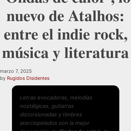
nuevo de Atalhos:
entre el indie rock,
música y literatura
marzo 7, 2025
by
Rugidos Disidentes
Letras evocadoras, melodías
nostálgicas, guitarras
distorsionadas y timbres
aterciopelados son la mejor