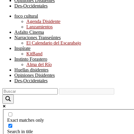
Opiniones Disidentes
Des-Occidentales
foco cultural
Agenda Disidente
Lanzamientos
Asfalto Cinema
Narraciones Transeúntes
El Calendario del Escarabajo
Inspírate
KitBand
Instinto Forastero
Alma del Río
Huellas disidentes
Opiniones Disidentes
Des-Occidentales
Exact matches only
Search in title