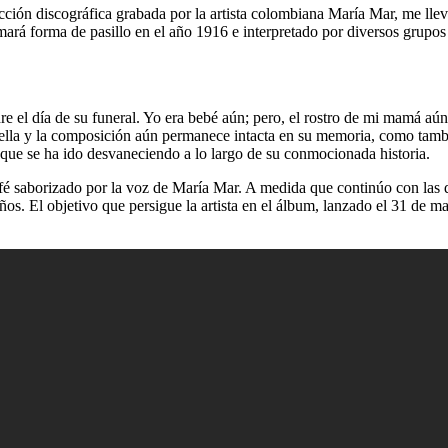
cción discográfica grabada por la artista colombiana María Mar, me lle
forma de pasillo en el año 1916 e interpretado por diversos grupos de 
e el día de su funeral. Yo era bebé aún; pero, el rostro de mi mamá aún
ella y la composición aún permanece intacta en su memoria, como tambié
ue se ha ido desvaneciendo a lo largo de su conmocionada historia.
café saborizado por la voz de María Mar. A medida que continúo con las 
s. El objetivo que persigue la artista en el álbum, lanzado el 31 de m