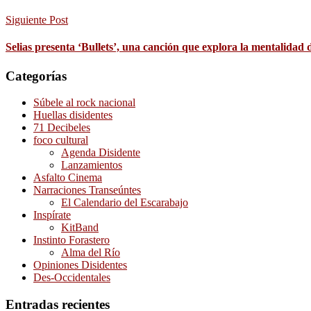
Siguiente Post
Selias presenta ‘Bullets’, una canción que explora la mentalidad
Categorías
Súbele al rock nacional
Huellas disidentes
71 Decibeles
foco cultural
Agenda Disidente
Lanzamientos
Asfalto Cinema
Narraciones Transeúntes
El Calendario del Escarabajo
Inspírate
KitBand
Instinto Forastero
Alma del Río
Opiniones Disidentes
Des-Occidentales
Entradas recientes