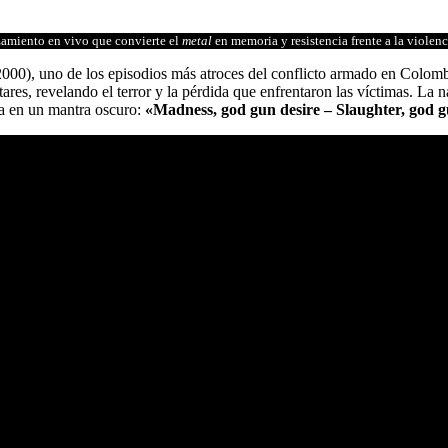
amiento en vivo que convierte el
metal
en memoria y resistencia frente a la violenc
2000), uno de los episodios más atroces del conflicto armado en Colomb
litares, revelando el terror y la pérdida que enfrentaron las víctimas. L
ma en un mantra oscuro:
«Madness, god gun desire – Slaughter, god g