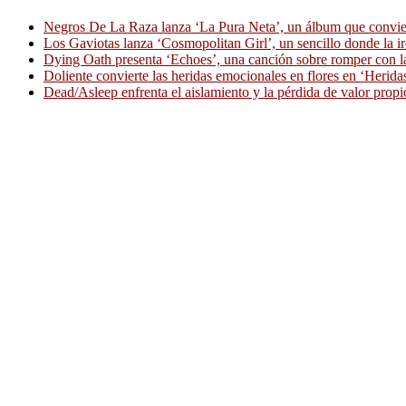
Negros De La Raza lanza ‘La Pura Neta’, un álbum que convierte
Los Gaviotas lanza ‘Cosmopolitan Girl’, un sencillo donde la i
Dying Oath presenta ‘Echoes’, una canción sobre romper con la
Doliente convierte las heridas emocionales en flores en ‘Herid
Dead/Asleep enfrenta el aislamiento y la pérdida de valor propi