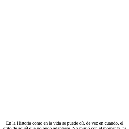
En la Historia como en la vida se puede oír, de vez en cuando, el
grito de aquél que no pudo adaptarse. No murió con el momento, ni