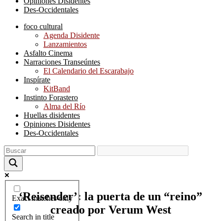
Opiniones Disidentes
Des-Occidentales
foco cultural
Agenda Disidente
Lanzamientos
Asfalto Cinema
Narraciones Transeúntes
El Calendario del Escarabajo
Inspírate
KitBand
Instinto Forastero
Alma del Río
Huellas disidentes
Opiniones Disidentes
Des-Occidentales
‘Reisender’: la puerta de un “reino”
Exact matches only
creado por Verum West
Search in title