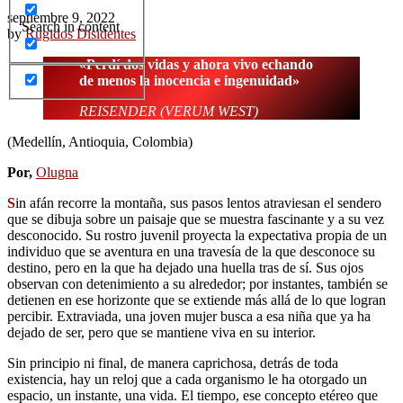
septiembre 9, 2022
Search in content
by
Rugidos Disidentes
«Perdí dos vidas y ahora vivo echando
de menos la inocencia e ingenuidad»
REISENDER (VERUM WEST)
(Medellín, Antioquia, Colombia)
Por,
Olugna
S
in afán recorre la montaña, sus pasos lentos atraviesan el sendero
que se dibuja sobre un paisaje que se muestra fascinante y a su vez
desconocido. Su rostro juvenil proyecta la expectativa propia de un
individuo que se aventura en una travesía de la que desconoce su
destino, pero en la que ha dejado una huella tras de sí. Sus ojos
observan con detenimiento a su alrededor; por instantes, también se
detienen en ese horizonte que se extiende más allá de lo que logran
percibir. Extraviada, una joven mujer busca a esa niña que ya ha
dejado de ser, pero que se mantiene viva en su interior.
Sin principio ni final, de manera caprichosa, detrás de toda
existencia, hay un reloj que a cada organismo le ha otorgado un
espacio, un instante, una vida. El tiempo, ese concepto etéreo que