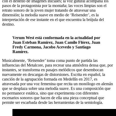
con el destello de imágenes iniciales; la voz gutural acompaña los
pasos de la protagonista por la montaña; las voces limpias son el
retrato sonoro de la joven mujer tratando de atravesar una
dimensión; la melodía suave en medio de ‘Reisender’, es la
interpretación de ese instante en el que encuentra la brújula del
destino.
Verum West está conformada en la actualidad por
Juan Esteban Ramírez, Juan Camilo Flórez, Juan
Fredy Carmona, Jacobo Acevedo y Santiago
Ramírez.
Musicalmente, ‘Reisender’ toma coma punto de partida las
influencias del Metalcore, para recrear una atmósfera densa que, por
instantes, se transforma en pasajes melódicos que desembocan
nuevamente en descargas de distorsiones. Escrita en español, la
canción de la agrupación formada en Medellín en 2017, es
atravesada por una voz femenina que recita un monólogo en alemán
que se desplaza sobre una melodía suave. Es una composición que
no permanece estática, sino que experimenta con diferentes
escenarios sonoros que hacen de ella una pieza conceptual que
permite ser escarbada desde las herramientas de la semiología.