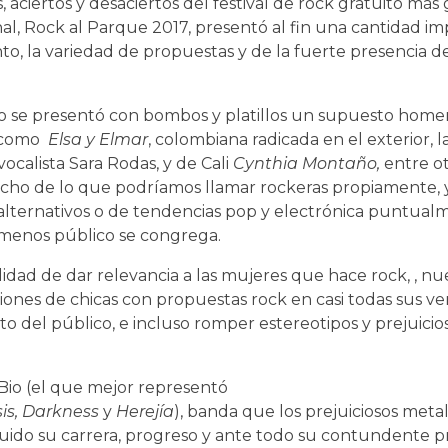
s, aciertos y desaciertos del festival de rock gratuito má
al, Rock al Parque 2017, presentó al fin una cantidad i
o, la variedad de propuestas y de la fuerte presencia d
o se presentó con bombos y platillos un supuesto homen
s como
Elsa y Elmar
, colombiana radicada en el exterior, 
vocalista Sara Rodas, y de Cali
Cynthia Montaño,
entre ot
cho de lo que podríamos llamar rockeras propiamente, 
lternativos o de tendencias pop y electrónica puntualm
 menos público se congrega.
lidad de dar relevancia a las mujeres que hace rock, , n
nes de chicas con propuestas rock en casi todas sus ver
 del público, e incluso romper estereotipos y prejuici
 Bio (el que mejor representó
is, Darkness
y
Herejía
), banda que los prejuiciosos meta
ido su carrera, progreso y ante todo su contundente p