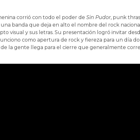
femenina corrió con todo el poder de
Sin Pudor
, punk thras
es una banda que deja en alto el nombre del rock naciona
o visual y sus letras. Su presentación logró invitar de
unciono como apertura de rock y fiereza para un día do
a de la gente llega para el cierre que generalmente corr