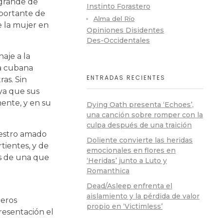
s grande de
Instinto Forastero
mportante de
Alma del Río
e la mujer en
Opiniones Disidentes
Des-Occidentales
aje a la
la cubana
ENTRADAS RECIENTES
ras. Sin
ya que sus
ente, y en su
Dying Oath presenta ‘Echoes’,
una canción sobre romper con la
culpa después de una traición
uestro amado
Doliente convierte las heridas
tientes, y de
emocionales en flores en
os de una que
‘Heridas’ junto a Luto y
Romanthica
Dead/Asleep enfrenta el
aislamiento y la pérdida de valor
leros
propio en ‘Victimless’
resentación el