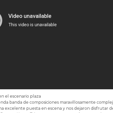
en el escenario plaza
emenda banda de composiciones maravillosamente complej
 una excelente puesta en escena y nos dejaron disfrutar de