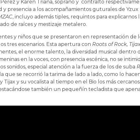
h Perez y Karen Triana, soprano y contralto respectivam
dad y presencia a los acompañamientos guturales de Yzux
MZAC
, incluyo además tiples, requintos para explicarnos 
jado de raíces y mestizaje metalero.
entes y niños que se presentaron en representación de l
los tres escenarios. Esta apertura con
Roots of Rock, Tija
entes, el enorme talento, la diversidad musical dentro 
inas en la voces, con presencia escénica, no se intimi
s sonidos, especial atención a la fuerza de los de suba
R
la que se recorrió la tarima de lado a lado, como lo hace
 Tijax y su vocalista al tiempo en el Bio los más cercanos
s, destacándose también un pequeñín tecladista que apen