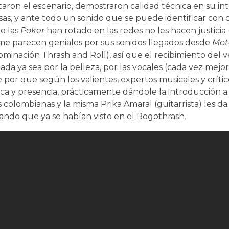
aron el escenario, demostraron calidad técnica en su in
s, y ante todo un sonido que se puede identificar con c
e las
Poker
han rotado en las redes no les hacen justicia 
me parecen geniales por sus sonidos llegados desde
Mot
ominación Thrash and Roll), así que el recibimiento del 
da ya sea por la belleza, por las vocales (cada vez mej
be por que según los valientes, expertos musicales y crít
a y presencia, prácticamente dándole la introducción 
 colombianas y la misma Prika Amaral (guitarrista) les d
ando que ya se habían visto en el Bogothrash.