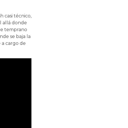
h casi técnico,
l allá donde
sde temprano
nde se baja la
e a cargo de