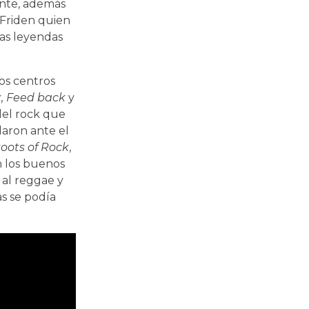
ente, además
 Friden quien
las leyendas
os centros
x, Feed back
y
del rock que
daron ante el
oots of Rock
,
n los buenos
 al reggae y
as se podía