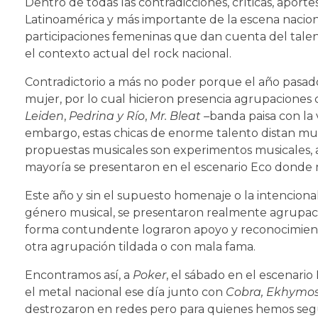
Dentro de todas las contradicciones, críticas, aporte
Latinoamérica y más importante de la escena nacion
participaciones femeninas que dan cuenta del talent
el contexto actual del rock nacional.
Contradictorio a más no poder porque el año pasad
mujer, por lo cual hicieron presencia agrupacione
Leiden
,
Pedrina y Río
,
Mr. Bleat –
banda paisa con la 
embargo, estas chicas de enorme talento distan mu
propuestas musicales son experimentos musicales, a
mayoría se presentaron en el escenario Eco donde
Este año y sin el supuesto homenaje o la intenciona
género musical, se presentaron realmente agrupacio
forma contundente lograron apoyo y reconocimiento
otra agrupación tildada o con mala fama.
Encontramos así, a
Poker
, el sábado en el escenario
el metal nacional ese día junto con
Cobra, Ekhymos
destrozaron en redes pero para quienes hemos segu