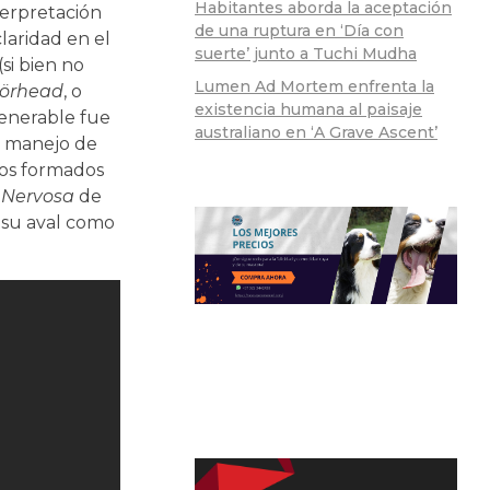
Habitantes aborda la aceptación
terpretación
de una ruptura en ‘Día con
laridad en el
suerte’ junto a Tuchi Mudha
(si bien no
Lumen Ad Mortem enfrenta la
örhead
, o
existencia humana al paisaje
venerable fue
australiano en ‘A Grave Ascent’
or manejo de
icos formados
a
Nervosa
de
a su aval como