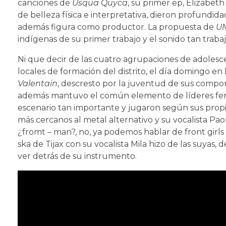
canciones de
Usqua Quyca
, su primer ep, Elizabet
de belleza física e interpretativa, dieron profundi
además figura como productor. La propuesta de
U
indígenas de su primer trabajo y el sonido tan traba
Ni que decir de las cuatro agrupaciones de adolesc
locales de formación del distrito, el día domingo en 
Valentain
, descresto por la juventud de sus compon
además mantuvo el común elemento de líderes femen
escenario tan importante y jugaron según sus propio
más cercanos al metal alternativo y su vocalista Pao
¿fromt – man?, no, ya podemos hablar de front girls y
ska de Tijax con su vocalista Mila hizo de las suya
ver detrás de su instrumento.