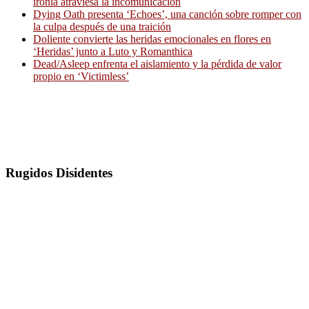
ironía atraviesa la incomunicación
Dying Oath presenta ‘Echoes’, una canción sobre romper con
la culpa después de una traición
Doliente convierte las heridas emocionales en flores en
‘Heridas’ junto a Luto y Romanthica
Dead/Asleep enfrenta el aislamiento y la pérdida de valor
propio en ‘Victimless’
Rugidos Disidentes