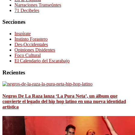
Narraciones Transeúntes
71 Decibeles
Secciones
Inspírate
Instinto Forastero
Des-Occidentales
Opiniones Disidentes
Foco Cultural
El Calendario del Escarabajo
Recientes
Negros De La Raza lanza ‘La Pura Neta’, un álbum que
convierte el legado del hip hop latino en una nueva identidad
artística