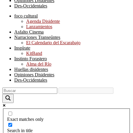
Opiniones Disidentes
Des-Occidentales
foco cultural
Agenda Disidente
Lanzamientos
Asfalto Cinema
Narraciones Transeúntes
El Calendario del Escarabajo
Inspírate
KitBand
Instinto Forastero
Alma del Río
Huellas disidentes
Opiniones Disidentes
Des-Occidentales
Exact matches only
Search in title