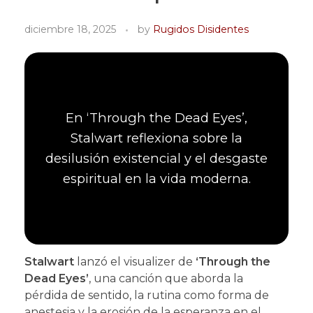
diciembre 18, 2025
by
Rugidos Disidentes
En ‘Through the Dead Eyes’,
Stalwart reflexiona sobre la
desilusión existencial y el desgaste
espiritual en la vida moderna.
Stalwart
lanzó el visualizer de
‘Through the
Dead Eyes’
, una canción que aborda la
pérdida de sentido, la rutina como forma de
anestesia y la erosión de la esperanza en el