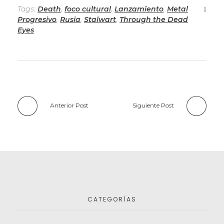
Tags:
Death
,
foco cultural
,
Lanzamiento
,
Metal
Progresivo
,
Rusia
,
Stalwart
,
Through the Dead
Eyes
Anterior Post
Siguiente Post
CATEGORÍAS