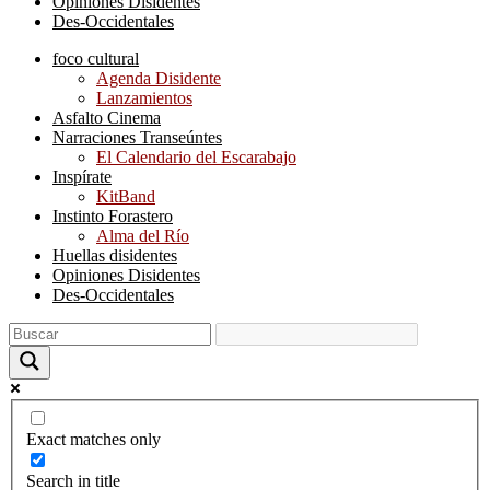
Opiniones Disidentes
Des-Occidentales
foco cultural
Agenda Disidente
Lanzamientos
Asfalto Cinema
Narraciones Transeúntes
El Calendario del Escarabajo
Inspírate
KitBand
Instinto Forastero
Alma del Río
Huellas disidentes
Opiniones Disidentes
Des-Occidentales
Exact matches only
Search in title