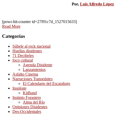
Por,
Luis Alfredo López
[powr-hit-counter id=27f91c7d_1527015633]
Read More
Categorías
Súbele al rock nacional
Huellas disidentes
71 Decibeles
foco cultural
Agenda Disidente
Lanzamientos
Asfalto Cinema
Narraciones Transeúntes
El Calendario del Escarabajo
Inspírate
KitBand
Instinto Forastero
Alma del Río
Opiniones Disidentes
Des-Occidentales