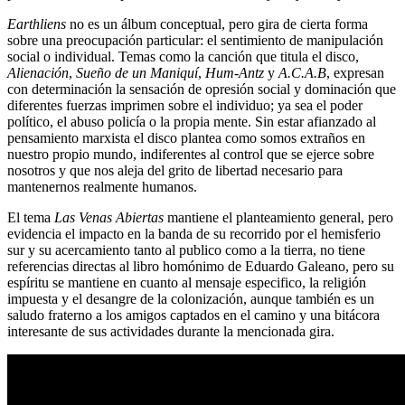
Earthliens
no es un álbum conceptual, pero gira de cierta forma
sobre una preocupación particular: el sentimiento de manipulación
social o individual. Temas como la canción que titula el disco,
Alienación
,
Sueño de un Maniquí
,
Hum-Antz
y
A.C.A.B
, expresan
con determinación la sensación de opresión social y dominación que
diferentes fuerzas imprimen sobre el individuo; ya sea el poder
político, el abuso policía o la propia mente. Sin estar afianzado al
pensamiento marxista el disco plantea como somos extraños en
nuestro propio mundo, indiferentes al control que se ejerce sobre
nosotros y que nos aleja del grito de libertad necesario para
mantenernos realmente humanos.
El tema
Las Venas Abiertas
mantiene el planteamiento general, pero
evidencia el impacto en la banda de su recorrido por el hemisferio
sur y su acercamiento tanto al publico como a la tierra, no tiene
referencias directas al libro homónimo de Eduardo Galeano, pero su
espíritu se mantiene en cuanto al mensaje especifico, la religión
impuesta y el desangre de la colonización, aunque también es un
saludo fraterno a los amigos captados en el camino y una bitácora
interesante de sus actividades durante la mencionada gira.