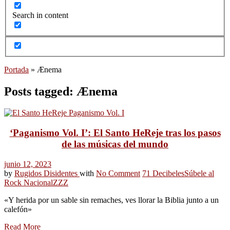
Search in content
Portada
»
Ænema
Posts tagged: Ænema
‘Paganismo Vol. I’: El Santo HeReje tras los pasos
de las músicas del mundo
junio 12, 2023
by
Rugidos Disidentes
with
No Comment
71 Decibeles
Súbele al
Rock Nacional
ZZZ
«Y herida por un sable sin remaches, ves llorar la Biblia junto a un
calefón»
Read More