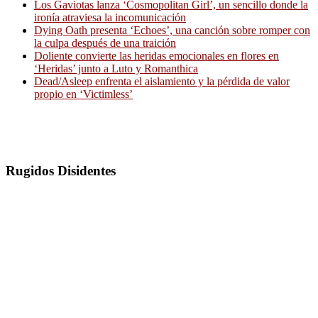
Los Gaviotas lanza ‘Cosmopolitan Girl’, un sencillo donde la
ironía atraviesa la incomunicación
Dying Oath presenta ‘Echoes’, una canción sobre romper con
la culpa después de una traición
Doliente convierte las heridas emocionales en flores en
‘Heridas’ junto a Luto y Romanthica
Dead/Asleep enfrenta el aislamiento y la pérdida de valor
propio en ‘Victimless’
Rugidos Disidentes