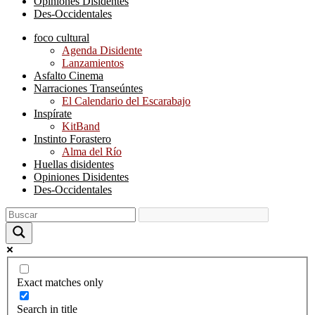
Opiniones Disidentes
Des-Occidentales
foco cultural
Agenda Disidente
Lanzamientos
Asfalto Cinema
Narraciones Transeúntes
El Calendario del Escarabajo
Inspírate
KitBand
Instinto Forastero
Alma del Río
Huellas disidentes
Opiniones Disidentes
Des-Occidentales
Exact matches only
Search in title