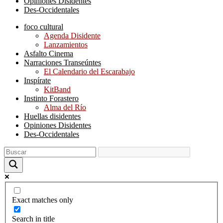
Opiniones Disidentes
Des-Occidentales
foco cultural
Agenda Disidente
Lanzamientos
Asfalto Cinema
Narraciones Transeúntes
El Calendario del Escarabajo
Inspírate
KitBand
Instinto Forastero
Alma del Río
Huellas disidentes
Opiniones Disidentes
Des-Occidentales
Exact matches only
Search in title