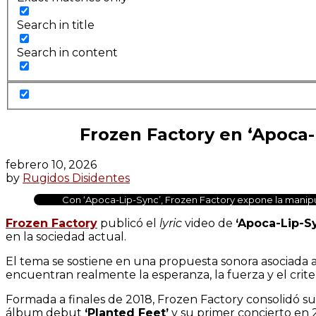
Search in title
Search in content
Frozen Factory en ‘Apoca-L
febrero 10, 2026
by
Rugidos Disidentes
Con ‘Apoca-Lip-Sync’, Frozen Factory expone la manip
Frozen Factory
publicó el
lyric
video de
‘Apoca-Lip-S
en la sociedad actual.
El tema se sostiene en una propuesta sonora asociada 
encuentran realmente la esperanza, la fuerza y el criter
Formada a finales de 2018, Frozen Factory consolidó su d
álbum debut
‘Planted Feet’
y su primer concierto en 