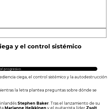
iega y el control sistémico
al
progresivo.
diencia ciega, el control sistémico y la autodestrucción
mientras la letra plantea preguntas sobre dónde se
-finlandés
Stephen Baker
. Tras el lanzamiento de su
sta
Marianne Heikkinen
y el guitarrista líder
Zsolt