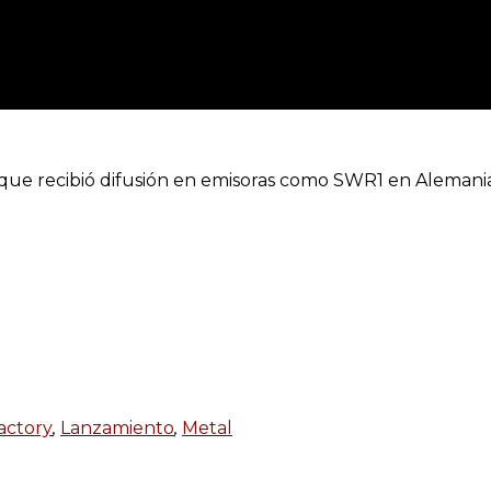
o que recibió difusión en emisoras como SWR1 en Aleman
actory
,
Lanzamiento
,
Metal