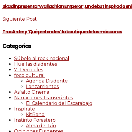
Skadin presenta ‘Wallachian Emperor’, un debut inspirado en 
Siguiente Post
TrasArder y ‘Qué pretendes’: la boutique de las máscaras
Categorías
Súbele al rock nacional
Huellas disidentes
71 Decibeles
foco cultural
Agenda Disidente
Lanzamientos
Asfalto Cinema
Narraciones Transeúntes
El Calendario del Escarabajo
Inspírate
KitBand
Instinto Forastero
Alma del Río
Opiniones Disidentes