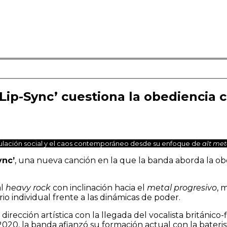
ip-Sync’ cuestiona la obediencia c
ulación social y el caos contemporáneo desde su enfoque de
alt met
ync’
, una nueva canción en la que la banda aborda la obe
al
heavy rock
con inclinación hacia el
metal
progresivo
, 
io individual frente a las dinámicas de poder.
irección artística con la llegada del vocalista británico
2020, la banda afianzó su formación actual con la bateri