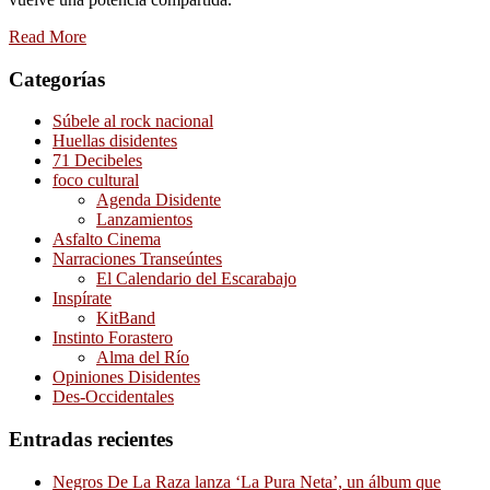
Read More
Categorías
Súbele al rock nacional
Huellas disidentes
71 Decibeles
foco cultural
Agenda Disidente
Lanzamientos
Asfalto Cinema
Narraciones Transeúntes
El Calendario del Escarabajo
Inspírate
KitBand
Instinto Forastero
Alma del Río
Opiniones Disidentes
Des-Occidentales
Entradas recientes
Negros De La Raza lanza ‘La Pura Neta’, un álbum que