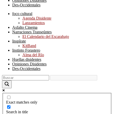
Opiniones Disidentes
Des-Occidentales
foco cultural
Agenda Disidente
Lanzamientos
Asfalto Cinema
Narraciones Transeúntes
El Calendario del Escarabajo
Inspírate
KitBand
Instinto Forastero
Alma del Río
Huellas disidentes
Opiniones Disidentes
Des-Occidentales
Exact matches only
Search in title