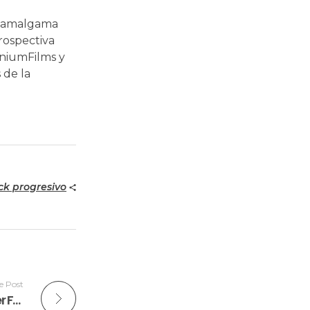
 amalgama
rospectiva
eniumFilms y
 de la
ck progresivo
e Post
La peregrinación de un caminante solitario: Fer Franco en ‘Punto de Inflexión’