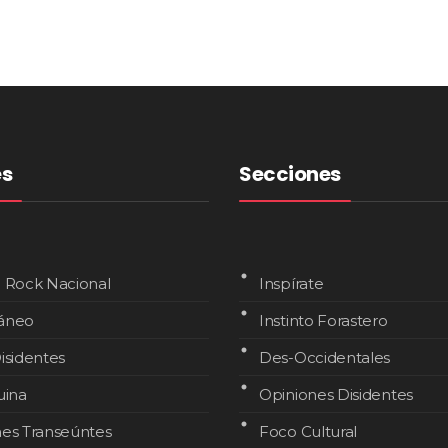
es
Secciones
l Rock Nacional
Inspírate
áneo
Instinto Forastero
isidentes
Des-Occidentales
uina
Opiniones Disidentes
nes Transeúntes
Foco Cultural