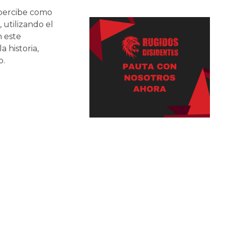
e percibe como
 utilizando el
n este
 historia,
o.