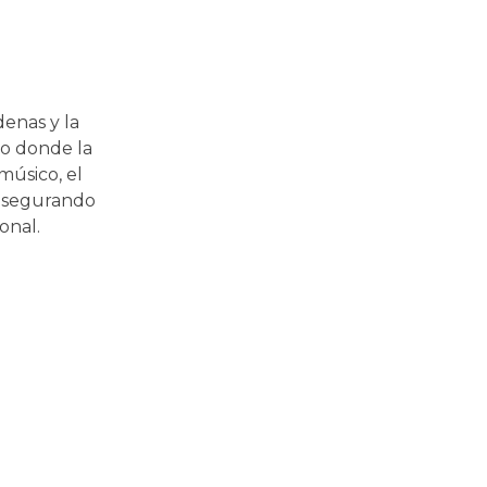
enas y la
co donde la
músico, el
 asegurando
onal.