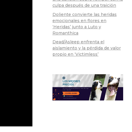
culpa después de una traición
Doliente convierte las heridas
emocionales en flores en
‘Heridas’ junto a Luto y
Romanthica
Dead/Asleep enfrenta el
aislamiento y la pérdida de valor
propio en ‘Victimless’