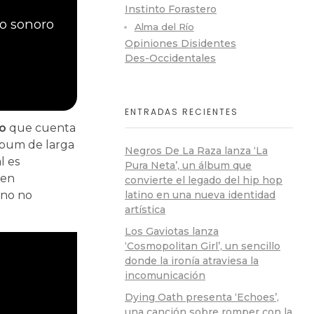
Instinto Forastero
io sonoro
Alma del Río
Opiniones Disidentes
Des-Occidentales
ENTRADAS RECIENTES
o
que cuenta
lbum de larga
Negros De La Raza lanza ‘La
l es
Pura Neta’, un álbum que
 en
convierte el legado del hip hop
ano no
latino en una nueva identidad
artística
Los Gaviotas lanza
‘Cosmopolitan Girl’, un sencillo
donde la ironía atraviesa la
incomunicación
Dying Oath presenta ‘Echoes’,
una canción sobre romper con la