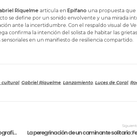
abriel Riquelme
articula en
Epífano
una propuesta que
ecto se define por un sonido envolvente y una mirada int
ción ante la incertidumbre. Con el respaldo visual de V
ga confirma la intención del solista de habitar las grietas
sensoriales en un manifiesto de resiliencia compartido.
 cultural
,
Gabriel Riquelme
,
Lanzamiento
,
Luces de Coral
,
Ro
Siguient
Lilly Mosh en ‘La Solución’ entrega una cartografía de liberación sonora desde los paisajes de Santander