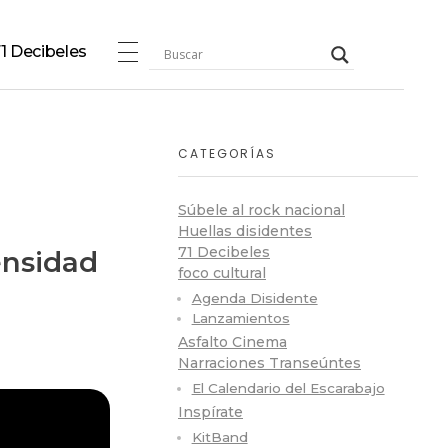
1 Decibeles
CATEGORÍAS
Súbele al rock nacional
Huellas disidentes
71 Decibeles
ensidad
foco cultural
Agenda Disidente
Lanzamientos
Asfalto Cinema
Narraciones Transeúntes
El Calendario del Escarabajo
Inspírate
KitBand