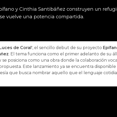
Epífano y Cinthia Santibáñez construyen un refug
 se vuelve una potencia compartida.
‘Luces de Coral’
, el sencillo debut de su proyecto
Epífan
áñez
. El tema funciona como el primer adelanto de su á
, y se posiciona como una obra donde la colaboración voca
propuesta. Este lanzamiento ya se encuentra disponible
ravesía que busca nombrar aquello que el lenguaje cotidi