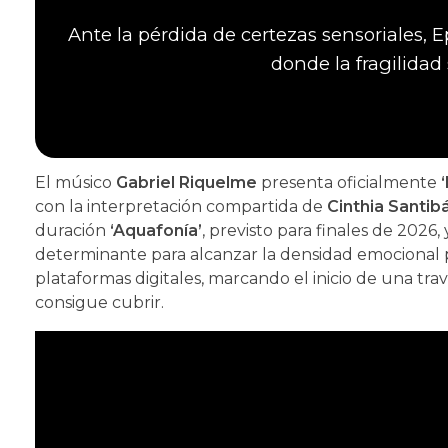
Ante la pérdida de certezas sensoriales, 
donde la fragilidad
El músico
Gabriel Riquelme
presenta oficialmente
con la interpretación compartida de
Cinthia Santib
duración
‘Aquafonía’
, previsto para finales de 2026
determinante para alcanzar la densidad emocional 
plataformas digitales, marcando el inicio de una t
consigue cubrir.