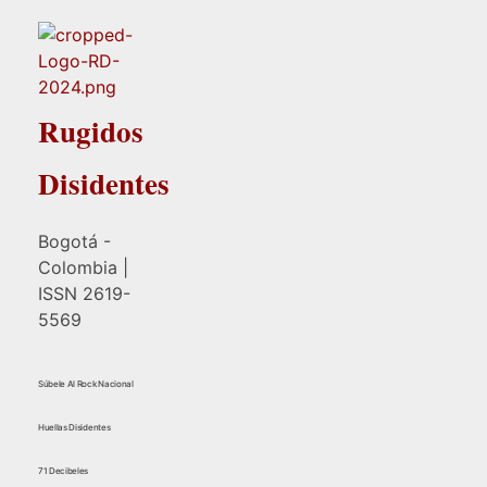
Rugidos
Disidentes
Bogotá -
Colombia |
ISSN 2619-
5569
Súbele Al Rock Nacional
Huellas Disidentes
71 Decibeles