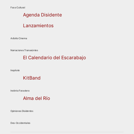
Foco Cultural
Agenda Disidente
Lanzamientos
Asfalto Cinema
Narraciones Transeúntes
El Calendario del Escarabajo
Inspírate
KitBand
Instinto Forastero
Alma del Río
Opiniones Disidentes
Des-Occidentales