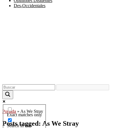
Opiniones Disidentes
Des-Occidentales
Portada
»
As We Stray
Exact matches only
Posts tagged: As We Stray
Search in title