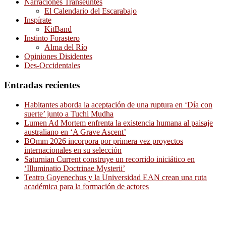
Narraciones Transeúntes
El Calendario del Escarabajo
Inspírate
KitBand
Instinto Forastero
Alma del Río
Opiniones Disidentes
Des-Occidentales
Entradas recientes
Habitantes aborda la aceptación de una ruptura en ‘Día con
suerte’ junto a Tuchi Mudha
Lumen Ad Mortem enfrenta la existencia humana al paisaje
australiano en ‘A Grave Ascent’
BOmm 2026 incorpora por primera vez proyectos
internacionales en su selección
Saturnian Current construye un recorrido iniciático en
‘Illuminatio Doctrinae Mysterii’
Teatro Goyenechus y la Universidad EAN crean una ruta
académica para la formación de actores