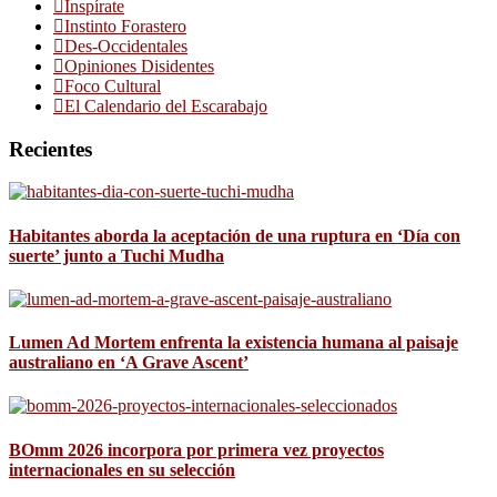
Inspírate
Instinto Forastero
Des-Occidentales
Opiniones Disidentes
Foco Cultural
El Calendario del Escarabajo
Recientes
Habitantes aborda la aceptación de una ruptura en ‘Día con
suerte’ junto a Tuchi Mudha
Lumen Ad Mortem enfrenta la existencia humana al paisaje
australiano en ‘A Grave Ascent’
BOmm 2026 incorpora por primera vez proyectos
internacionales en su selección