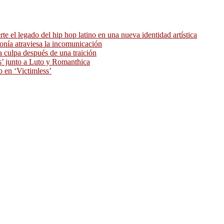
 el legado del hip hop latino en una nueva identidad artística
ronía atraviesa la incomunicación
 culpa después de una traición
as’ junto a Luto y Romanthica
o en ‘Victimless’