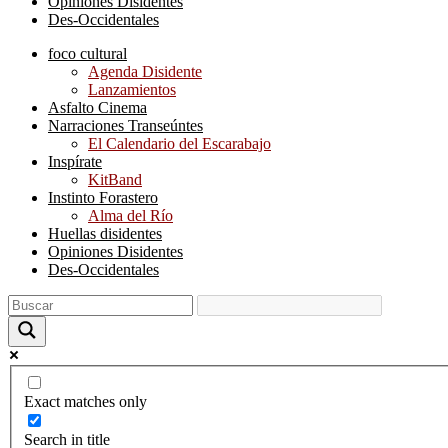
Opiniones Disidentes
Des-Occidentales
foco cultural
Agenda Disidente
Lanzamientos
Asfalto Cinema
Narraciones Transeúntes
El Calendario del Escarabajo
Inspírate
KitBand
Instinto Forastero
Alma del Río
Huellas disidentes
Opiniones Disidentes
Des-Occidentales
Exact matches only
Search in title