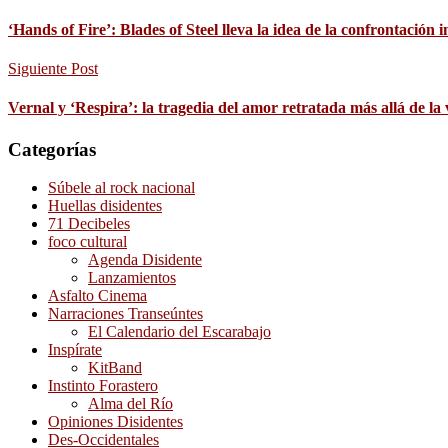
‘Hands of Fire’: Blades of Steel lleva la idea de la confrontación 
Siguiente Post
Vernal y ‘Respira’: la tragedia del amor retratada más allá de la 
Categorías
Súbele al rock nacional
Huellas disidentes
71 Decibeles
foco cultural
Agenda Disidente
Lanzamientos
Asfalto Cinema
Narraciones Transeúntes
El Calendario del Escarabajo
Inspírate
KitBand
Instinto Forastero
Alma del Río
Opiniones Disidentes
Des-Occidentales