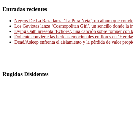
Entradas recientes
Negros De La Raza lanza ‘La Pura Neta’, un álbum que convierte
Los Gaviotas lanza ‘Cosmopolitan Girl’, un sencillo donde la i
Dying Oath presenta ‘Echoes’, una canción sobre romper con la
Doliente convierte las heridas emocionales en flores en ‘Herid
Dead/Asleep enfrenta el aislamiento y la pérdida de valor propi
Rugidos Disidentes