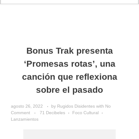
Bonus Trak presenta
‘Promesas rotas’, una
canción que reflexiona
sobre el pasado
agosto 26, 2022
by
Rugidos Disidentes
with
No
Comment
71 Decibeles
Foco Cultural
Lanzamientos