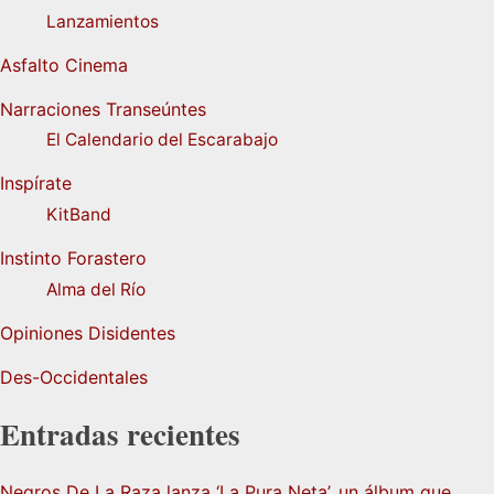
Lanzamientos
Asfalto Cinema
Narraciones Transeúntes
El Calendario del Escarabajo
Inspírate
KitBand
Instinto Forastero
Alma del Río
Opiniones Disidentes
Des-Occidentales
Entradas recientes
Negros De La Raza lanza ‘La Pura Neta’, un álbum que