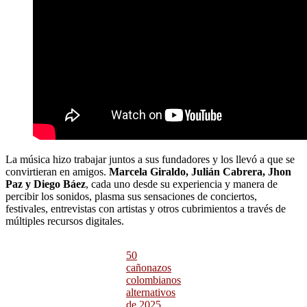
La música hizo trabajar juntos a sus fundadores y los llevó a que se
convirtieran en amigos.
Marcela Giraldo, Julián Cabrera, Jhon
Paz y Diego Báez
, cada uno desde su experiencia y manera de
percibir los sonidos, plasma sus sensaciones de conciertos,
festivales, entrevistas con artistas y otros cubrimientos a través de
múltiples recursos digitales.
50
cañonazos
colombianos
alternativos
de 2025