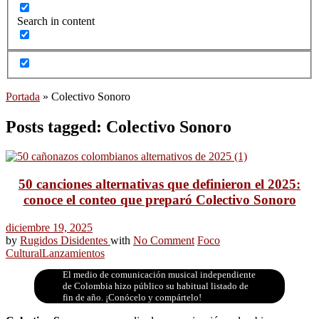
Search in content
Portada
»
Colectivo Sonoro
Posts tagged: Colectivo Sonoro
50 canciones alternativas que definieron el 2025:
conoce el conteo que preparó Colectivo Sonoro
diciembre 19, 2025
by
Rugidos Disidentes
with
No Comment
Foco
Cultural
Lanzamientos
El medio de comunicación musical independiente
de Colombia hizo público su habitual listado de
fin de año. ¡Conócelo y compártelo!