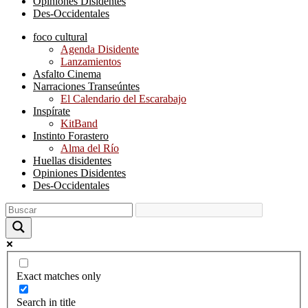
Opiniones Disidentes
Des-Occidentales
foco cultural
Agenda Disidente
Lanzamientos
Asfalto Cinema
Narraciones Transeúntes
El Calendario del Escarabajo
Inspírate
KitBand
Instinto Forastero
Alma del Río
Huellas disidentes
Opiniones Disidentes
Des-Occidentales
Exact matches only
Search in title