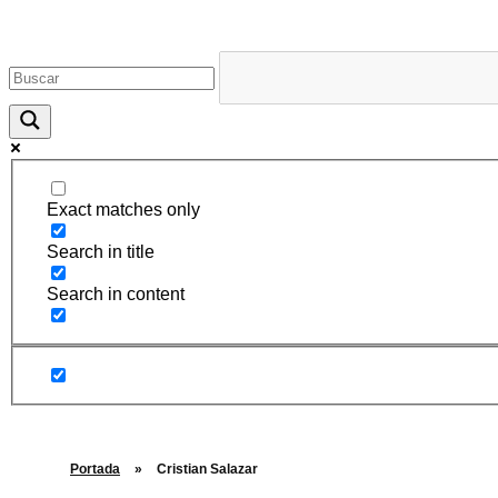
Rugidos Disidentes
Bogotá - Colombia | ISSN 2619-5569
Exact matches only
Search in title
Search in content
Portada
»
Cristian Salazar