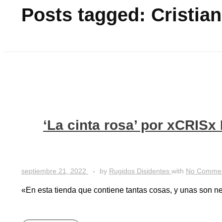
Posts tagged: Cristian
‘La cinta rosa’ por xCRISx 
septiembre 21, 2022
by
Rugidos Disidentes
with
No Comme
«En esta tienda que contiene tantas cosas, y unas son ne