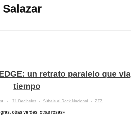
 Salazar
EDGE: un retrato paralelo que via
tiempo
nt
71 Decibeles
Súbele al Rock Nacional
ZZZ
gras, otras verdes, otras rosas»