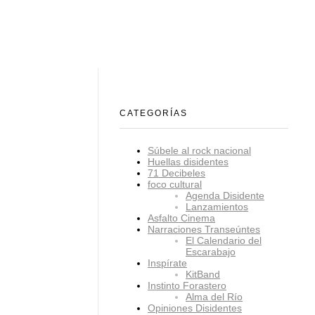
CATEGORÍAS
Súbele al rock nacional
Huellas disidentes
71 Decibeles
foco cultural
Agenda Disidente
Lanzamientos
Asfalto Cinema
Narraciones Transeúntes
El Calendario del
Escarabajo
Inspírate
KitBand
Instinto Forastero
Alma del Río
Opiniones Disidentes