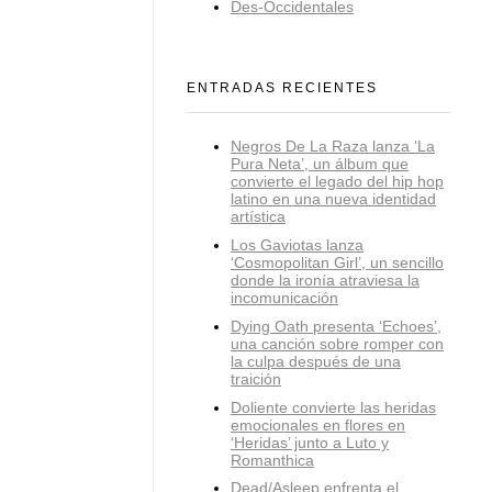
Des-Occidentales
ENTRADAS RECIENTES
Negros De La Raza lanza ‘La
Pura Neta’, un álbum que
convierte el legado del hip hop
latino en una nueva identidad
artística
Los Gaviotas lanza
‘Cosmopolitan Girl’, un sencillo
donde la ironía atraviesa la
incomunicación
Dying Oath presenta ‘Echoes’,
una canción sobre romper con
la culpa después de una
traición
Doliente convierte las heridas
emocionales en flores en
‘Heridas’ junto a Luto y
Romanthica
Dead/Asleep enfrenta el