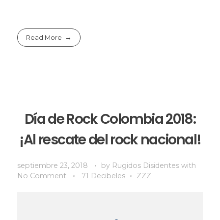
Read More
Día de Rock Colombia 2018:
¡Al rescate del rock nacional!
septiembre 23, 2018
by
Rugidos Disidentes
with
No Comment
71 Decibeles
ZZZ