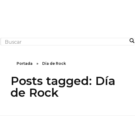
Rugidos Disidentes
Bogotá - Colombia | ISSN 2619-5569
Portada
»
Día de Rock
Posts tagged: Día
de Rock