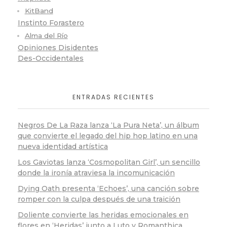
KitBand
Instinto Forastero
Alma del Río
Opiniones Disidentes
Des-Occidentales
ENTRADAS RECIENTES
Negros De La Raza lanza ‘La Pura Neta’, un álbum
que convierte el legado del hip hop latino en una
nueva identidad artística
Los Gaviotas lanza ‘Cosmopolitan Girl’, un sencillo
donde la ironía atraviesa la incomunicación
Dying Oath presenta ‘Echoes’, una canción sobre
romper con la culpa después de una traición
Doliente convierte las heridas emocionales en
flores en ‘Heridas’ junto a Luto y Romanthica