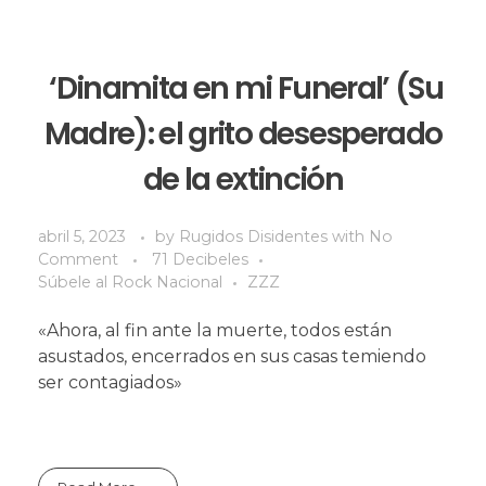
‘Dinamita en mi Funeral’ (Su
Madre): el grito desesperado
de la extinción
abril 5, 2023
by
Rugidos Disidentes
with
No
Comment
71 Decibeles
Súbele al Rock Nacional
ZZZ
«Ahora, al fin ante la muerte, todos están
asustados, encerrados en sus casas temiendo
ser contagiados»