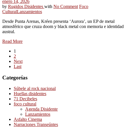
enero 14, 2026
by
Rugidos Disidentes
with
No Comment
Foco
Cultural
Lanzamientos
Desde Punta Arenas, Kréen presenta ‘Aurora’, un EP de metal
atmosférico que cruza doom y black metal con memoria e identidad
austral.
Read More
1
2
Next
Last
Categorías
Súbele al rock nacional
Huellas disidentes
71 Decibeles
foco cultural
Agenda Disidente
Lanzamientos
Asfalto Cinema
Narraciones Transeúntes