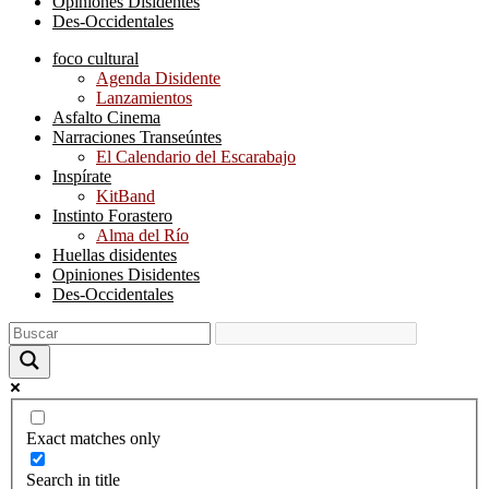
Opiniones Disidentes
Des-Occidentales
foco cultural
Agenda Disidente
Lanzamientos
Asfalto Cinema
Narraciones Transeúntes
El Calendario del Escarabajo
Inspírate
KitBand
Instinto Forastero
Alma del Río
Huellas disidentes
Opiniones Disidentes
Des-Occidentales
Exact matches only
Search in title