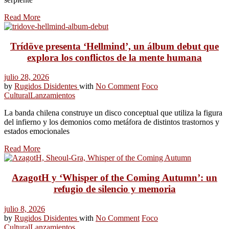
Read More
Trídöve presenta ‘Hellmind’, un álbum debut que
explora los conflictos de la mente humana
julio 28, 2026
by
Rugidos Disidentes
with
No Comment
Foco
Cultural
Lanzamientos
La banda chilena construye un disco conceptual que utiliza la figura
del infierno y los demonios como metáfora de distintos trastornos y
estados emocionales
Read More
AzagotH y ‘Whisper of the Coming Autumn’: un
refugio de silencio y memoria
julio 8, 2026
by
Rugidos Disidentes
with
No Comment
Foco
Cultural
Lanzamientos