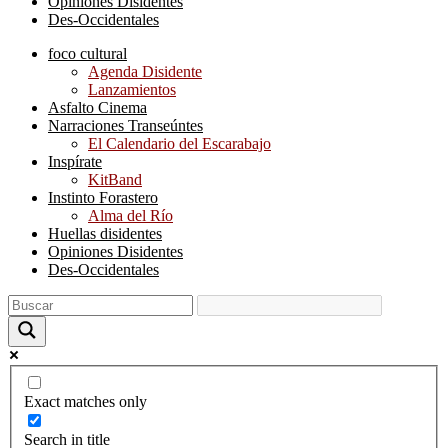
Opiniones Disidentes
Des-Occidentales
foco cultural
Agenda Disidente
Lanzamientos
Asfalto Cinema
Narraciones Transeúntes
El Calendario del Escarabajo
Inspírate
KitBand
Instinto Forastero
Alma del Río
Huellas disidentes
Opiniones Disidentes
Des-Occidentales
Exact matches only
Search in title