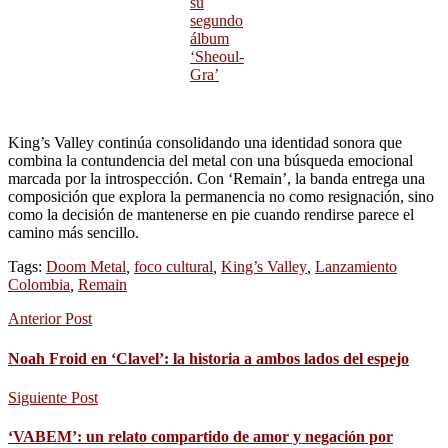
su
segundo
álbum
‘Sheoul-
Gra’
King’s Valley continúa consolidando una identidad sonora que
combina la contundencia del metal con una búsqueda emocional
marcada por la introspección. Con ‘Remain’, la banda entrega una
composición que explora la permanencia no como resignación, sino
como la decisión de mantenerse en pie cuando rendirse parece el
camino más sencillo.
Tags:
Doom Metal
,
foco cultural
,
King’s Valley
,
Lanzamiento
Colombia
,
Remain
Anterior Post
Noah Froid en ‘Clavel’: la historia a ambos lados del espejo
Siguiente Post
‘VABEM’: un relato compartido de amor y negación por