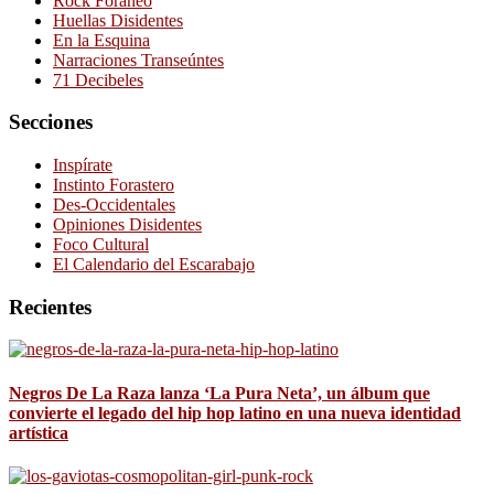
Rock Foráneo
Huellas Disidentes
En la Esquina
Narraciones Transeúntes
71 Decibeles
Secciones
Inspírate
Instinto Forastero
Des-Occidentales
Opiniones Disidentes
Foco Cultural
El Calendario del Escarabajo
Recientes
Negros De La Raza lanza ‘La Pura Neta’, un álbum que
convierte el legado del hip hop latino en una nueva identidad
artística