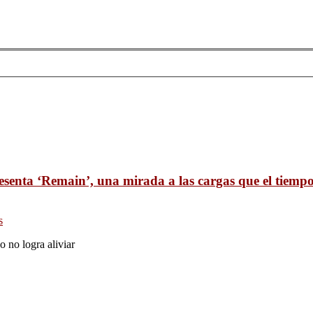
esenta ‘Remain’, una mirada a las cargas que el tiempo
s
o no logra aliviar