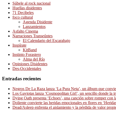
Súbele al rock nacional
Huellas disidentes
71 Decibeles
foco cultural
Agenda Disidente
Lanzamientos
Asfalto Cinema
Narraciones Transeúntes
El Calendario del Escarabajo
Inspírate
KitBand
Instinto Forastero
Alma del Río
Opiniones Disidentes
Des-Occidentales
Entradas recientes
Negros De La Raza lanza ‘La Pura Neta’, un álbum que convierte
Los Gaviotas lanza ‘Cosmopolitan Girl’, un sencillo donde la i
Dying Oath presenta ‘Echoes’, una canción sobre romper con la
Doliente convierte las heridas emocionales en flores en ‘Herid
Dead/Asleep enfrenta el aislamiento y la pérdida de valor propi