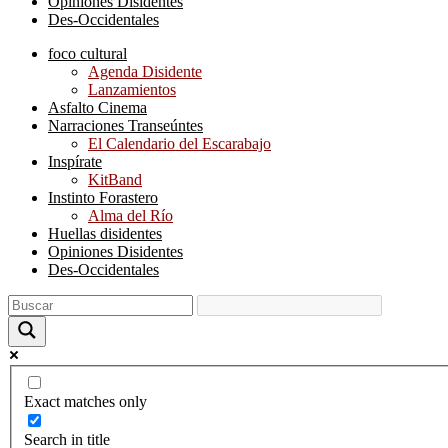
Opiniones Disidentes
Des-Occidentales
foco cultural
Agenda Disidente
Lanzamientos
Asfalto Cinema
Narraciones Transeúntes
El Calendario del Escarabajo
Inspírate
KitBand
Instinto Forastero
Alma del Río
Huellas disidentes
Opiniones Disidentes
Des-Occidentales
Exact matches only
Search in title