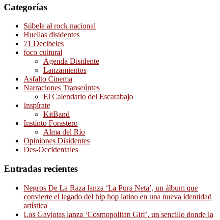
Categorías
Súbele al rock nacional
Huellas disidentes
71 Decibeles
foco cultural
Agenda Disidente
Lanzamientos
Asfalto Cinema
Narraciones Transeúntes
El Calendario del Escarabajo
Inspírate
KitBand
Instinto Forastero
Alma del Río
Opiniones Disidentes
Des-Occidentales
Entradas recientes
Negros De La Raza lanza ‘La Pura Neta’, un álbum que
convierte el legado del hip hop latino en una nueva identidad
artística
Los Gaviotas lanza ‘Cosmopolitan Girl’, un sencillo donde la