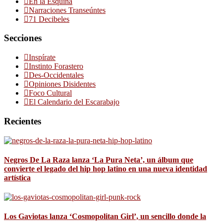
En la Esquina
Narraciones Transeúntes
71 Decibeles
Secciones
Inspírate
Instinto Forastero
Des-Occidentales
Opiniones Disidentes
Foco Cultural
El Calendario del Escarabajo
Recientes
Negros De La Raza lanza ‘La Pura Neta’, un álbum que
convierte el legado del hip hop latino en una nueva identidad
artística
Los Gaviotas lanza ‘Cosmopolitan Girl’, un sencillo donde la