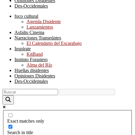
Opiniones Disidentes
Des-Occidentales
foco cultural
Agenda Disidente
Lanzamientos
Asfalto Cinema
Narraciones Transeúntes
El Calendario del Escarabajo
Inspírate
KitBand
Instinto Forastero
Alma del Río
Huellas disidentes
Opiniones Disidentes
Des-Occidentales
Exact matches only
Search in title