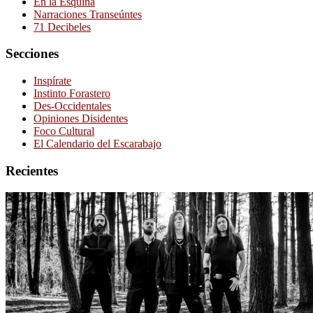
En la Esquina
Narraciones Transeúntes
71 Decibeles
Secciones
Inspírate
Instinto Forastero
Des-Occidentales
Opiniones Disidentes
Foco Cultural
El Calendario del Escarabajo
Recientes