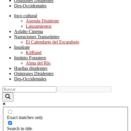
Opiniones Disidentes
Des-Occidentales
foco cultural
Agenda Disidente
Lanzamientos
Asfalto Cinema
Narraciones Transeúntes
El Calendario del Escarabajo
Inspírate
KitBand
Instinto Forastero
Alma del Río
Huellas disidentes
Opiniones Disidentes
Des-Occidentales
Exact matches only
Search in title