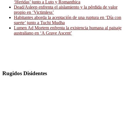
‘Heridas’ junto a Luto y Romanthica
Dead/Asleep enfrenta el aislamiento y la pérdida de valor
propio en ‘Victimless’
Habitantes aborda la aceptación de una ruptura en ‘Día con
suerte’ junto a Tuchi Mudha
Lumen Ad Mortem enfrenta la existencia humana al paisaje
australiano en ‘A Grave Ascent’
Rugidos Disidentes