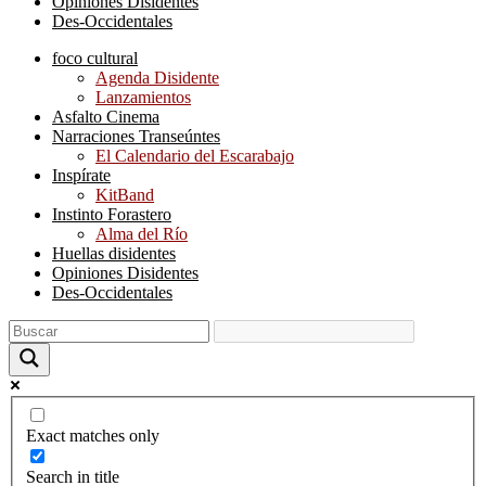
Opiniones Disidentes
Des-Occidentales
foco cultural
Agenda Disidente
Lanzamientos
Asfalto Cinema
Narraciones Transeúntes
El Calendario del Escarabajo
Inspírate
KitBand
Instinto Forastero
Alma del Río
Huellas disidentes
Opiniones Disidentes
Des-Occidentales
Exact matches only
Search in title