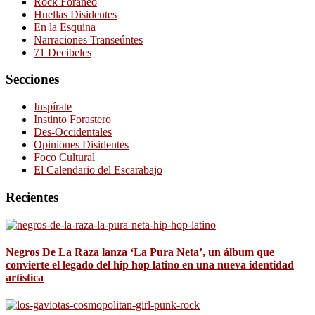
Rock Foráneo
Huellas Disidentes
En la Esquina
Narraciones Transeúntes
71 Decibeles
Secciones
Inspírate
Instinto Forastero
Des-Occidentales
Opiniones Disidentes
Foco Cultural
El Calendario del Escarabajo
Recientes
Negros De La Raza lanza ‘La Pura Neta’, un álbum que
convierte el legado del hip hop latino en una nueva identidad
artística