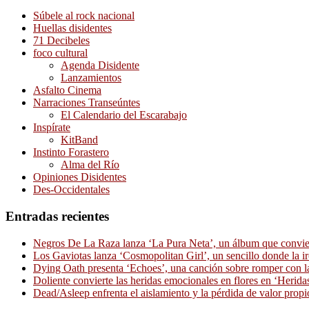
Súbele al rock nacional
Huellas disidentes
71 Decibeles
foco cultural
Agenda Disidente
Lanzamientos
Asfalto Cinema
Narraciones Transeúntes
El Calendario del Escarabajo
Inspírate
KitBand
Instinto Forastero
Alma del Río
Opiniones Disidentes
Des-Occidentales
Entradas recientes
Negros De La Raza lanza ‘La Pura Neta’, un álbum que convierte
Los Gaviotas lanza ‘Cosmopolitan Girl’, un sencillo donde la i
Dying Oath presenta ‘Echoes’, una canción sobre romper con la
Doliente convierte las heridas emocionales en flores en ‘Herid
Dead/Asleep enfrenta el aislamiento y la pérdida de valor propi