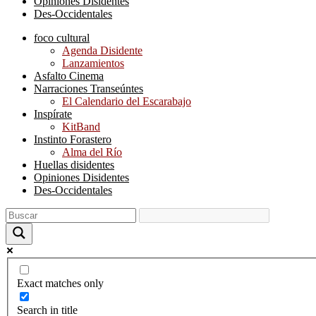
Opiniones Disidentes
Des-Occidentales
foco cultural
Agenda Disidente
Lanzamientos
Asfalto Cinema
Narraciones Transeúntes
El Calendario del Escarabajo
Inspírate
KitBand
Instinto Forastero
Alma del Río
Huellas disidentes
Opiniones Disidentes
Des-Occidentales
Exact matches only
Search in title