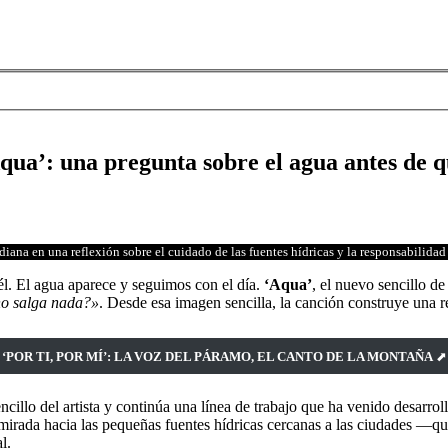
qua’: una pregunta sobre el agua antes de 
diana en una reflexión sobre el cuidado de las fuentes hídricas y la responsabilidad
él. El agua aparece y seguimos con el día.
‘Aqua’
, el nuevo sencillo d
no salga nada?»
. Desde esa imagen sencilla, la canción construye una r
‘POR TI, POR MÍ’: LA VOZ DEL PÁRAMO, EL CANTO DE LA MONTAÑA
⬈
cillo del artista y continúa una línea de trabajo que ha venido desarro
a mirada hacia las pequeñas fuentes hídricas cercanas a las ciudades —
l.