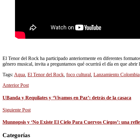
El Tenor del Rock ha participado anteriormente en diferentes formatos
género musical, invita a preguntarnos qué ocurrirá el día en que abrir l
Tags:
Aqua
,
El Tenor del Rock
,
foco cultural
,
Lanzamiento Colombia
Anterior Post
UBanda y Requilates y ‘Vivamos en Paz’: detrás de la casaca
Siguiente Post
Munnopsis y ‘No Existe El Cielo Para Cuervos Ciegos’: una refle
Categorías