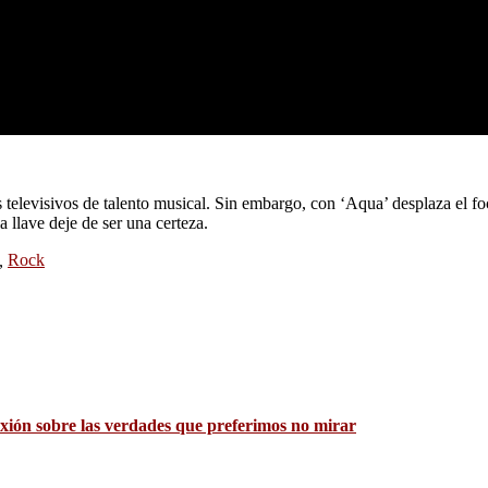
 televisivos de talento musical. Sin embargo, con ‘Aqua’ desplaza el f
a llave deje de ser una certeza.
,
Rock
xión sobre las verdades que preferimos no mirar