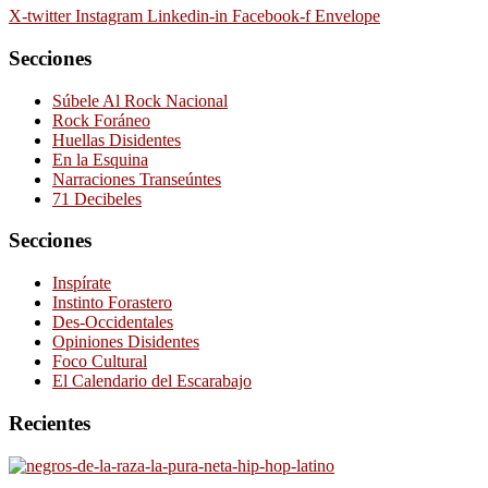
X-twitter
Instagram
Linkedin-in
Facebook-f
Envelope
Secciones
Súbele Al Rock Nacional
Rock Foráneo
Huellas Disidentes
En la Esquina
Narraciones Transeúntes
71 Decibeles
Secciones
Inspírate
Instinto Forastero
Des-Occidentales
Opiniones Disidentes
Foco Cultural
El Calendario del Escarabajo
Recientes