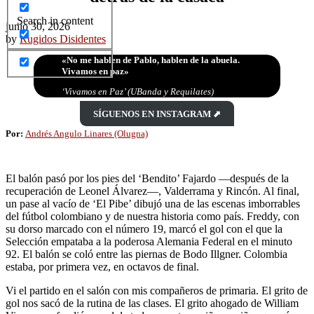
Search in content
junio 30, 2026
by
Rugidos Disidentes
«No me hablen de Pablo, hablen de la abuela.
Vivamos en paz»
‘Vivamos en Paz’ (UBanda y Requilates)
SÍGUENOS EN INSTAGRAM ⬈
Por:
Andrés Angulo Linares (Olugna)
El balón pasó por los pies del ‘Bendito’ Fajardo —después de la
recuperación de Leonel Álvarez—, Valderrama y Rincón. Al final,
un pase al vacío de ‘El Pibe’ dibujó una de las escenas imborrables
del fútbol colombiano y de nuestra historia como país. Freddy, con
su dorso marcado con el número 19, marcó el gol con el que la
Selección empataba a la poderosa Alemania Federal en el minuto
92. El balón se coló entre las piernas de Bodo Illgner. Colombia
estaba, por primera vez, en octavos de final.
Vi el partido en el salón con mis compañeros de primaria. El grito de
gol nos sacó de la rutina de las clases. El grito ahogado de William