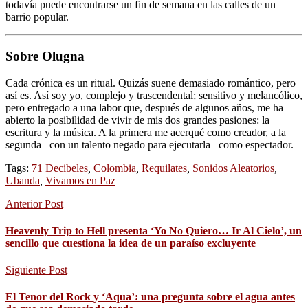
todavía puede encontrarse un fin de semana en las calles de un
barrio popular.
Sobre Olugna
Cada crónica es un ritual. Quizás suene demasiado romántico, pero
así es. Así soy yo, complejo y trascendental; sensitivo y melancólico,
pero entregado a una labor que, después de algunos años, me ha
abierto la posibilidad de vivir de mis dos grandes pasiones: la
escritura y la música. A la primera me acerqué como creador, a la
segunda –con un talento negado para ejecutarla– como espectador.
Tags:
71 Decibeles
,
Colombia
,
Requilates
,
Sonidos Aleatorios
,
Ubanda
,
Vivamos en Paz
Anterior Post
Heavenly Trip to Hell presenta ‘Yo No Quiero… Ir Al Cielo’, un
sencillo que cuestiona la idea de un paraíso excluyente
Siguiente Post
El Tenor del Rock y ‘Aqua’: una pregunta sobre el agua antes