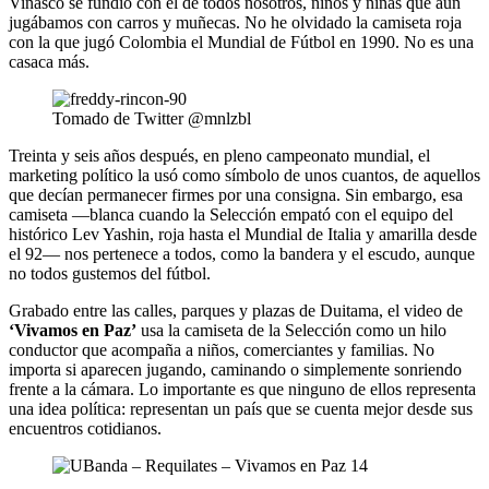
Vinasco se fundió con el de todos nosotros, niños y niñas que aún
jugábamos con carros y muñecas. No he olvidado la camiseta roja
con la que jugó Colombia el Mundial de Fútbol en 1990. No es una
casaca más.
Tomado de Twitter @mnlzbl
Treinta y seis años después, en pleno campeonato mundial, el
marketing político la usó como símbolo de unos cuantos, de aquellos
que decían permanecer firmes por una consigna. Sin embargo, esa
camiseta —blanca cuando la Selección empató con el equipo del
histórico Lev Yashin, roja hasta el Mundial de Italia y amarilla desde
el 92— nos pertenece a todos, como la bandera y el escudo, aunque
no todos gustemos del fútbol.
Grabado entre las calles, parques y plazas de Duitama, el video de
‘Vivamos en Paz’
usa la camiseta de la Selección como un hilo
conductor que acompaña a niños, comerciantes y familias. No
importa si aparecen jugando, caminando o simplemente sonriendo
frente a la cámara. Lo importante es que ninguno de ellos representa
una idea política: representan un país que se cuenta mejor desde sus
encuentros cotidianos.