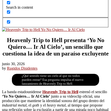
Search in content
Heavenly Trip to Hell presenta ‘Yo No
Quiero… Ir Al Cielo’, un sencillo que
cuestiona la idea de un paraíso excluyente
junio 30, 2026
by
Rugidos Disidentes
¿Qué sentido tiene un cielo al que no todos
pueden entrar? Esa pregunta impulsa el nuevo
lanzamiento de Heavenly Trip to Hell.
La banda estadounidense
Heavenly Trip to Hell
estrenó el sencillo
‘Yo No Quiero… Ir Al Cielo’
junto a su videoclip oficial, una
producción que mantiene la identidad sonora del grupo dentro del
industrial metal
, el
goth
y el
heavy metal
, al tiempo que propone
una reflexión sobre la exclusión a partir de una mirada poco habitual