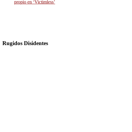
propio en ‘Victimless’
Rugidos Disidentes