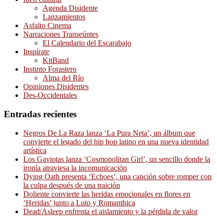
Agenda Disidente
Lanzamientos
Asfalto Cinema
Narraciones Transeúntes
El Calendario del Escarabajo
Inspírate
KitBand
Instinto Forastero
Alma del Río
Opiniones Disidentes
Des-Occidentales
Entradas recientes
Negros De La Raza lanza ‘La Pura Neta’, un álbum que
convierte el legado del hip hop latino en una nueva identidad
artística
Los Gaviotas lanza ‘Cosmopolitan Girl’, un sencillo donde la
ironía atraviesa la incomunicación
Dying Oath presenta ‘Echoes’, una canción sobre romper con
la culpa después de una traición
Doliente convierte las heridas emocionales en flores en
‘Heridas’ junto a Luto y Romanthica
Dead/Asleep enfrenta el aislamiento y la pérdida de valor