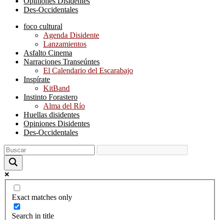
Opiniones Disidentes
Des-Occidentales
foco cultural
Agenda Disidente
Lanzamientos
Asfalto Cinema
Narraciones Transeúntes
El Calendario del Escarabajo
Inspírate
KitBand
Instinto Forastero
Alma del Río
Huellas disidentes
Opiniones Disidentes
Des-Occidentales
Exact matches only
Search in title