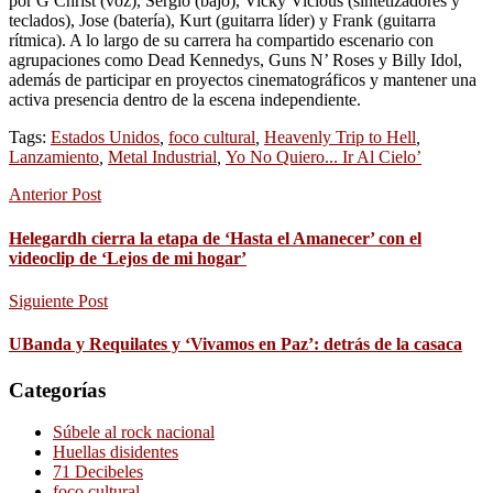
por G Christ (voz), Sergio (bajo), Vicky Vicious (sintetizadores y
teclados), Jose (batería), Kurt (guitarra líder) y Frank (guitarra
rítmica). A lo largo de su carrera ha compartido escenario con
agrupaciones como Dead Kennedys, Guns N’ Roses y Billy Idol,
además de participar en proyectos cinematográficos y mantener una
activa presencia dentro de la escena independiente.
Tags:
Estados Unidos
,
foco cultural
,
Heavenly Trip to Hell
,
Lanzamiento
,
Metal Industrial
,
Yo No Quiero... Ir Al Cielo’
Anterior Post
Helegardh cierra la etapa de ‘Hasta el Amanecer’ con el
videoclip de ‘Lejos de mi hogar’
Siguiente Post
UBanda y Requilates y ‘Vivamos en Paz’: detrás de la casaca
Categorías
Súbele al rock nacional
Huellas disidentes
71 Decibeles
foco cultural