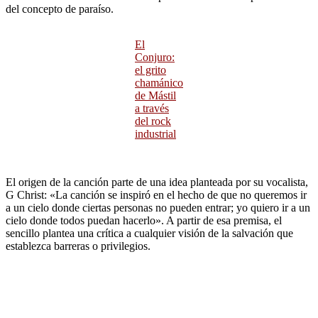
del concepto de paraíso.
El
Conjuro:
el grito
chamánico
de Mástil
a través
del rock
industrial
El origen de la canción parte de una idea planteada por su vocalista,
G Christ: «La canción se inspiró en el hecho de que no queremos ir
a un cielo donde ciertas personas no pueden entrar; yo quiero ir a un
cielo donde todos puedan hacerlo». A partir de esa premisa, el
sencillo plantea una crítica a cualquier visión de la salvación que
establezca barreras o privilegios.