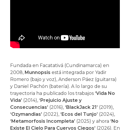
Fundada en Facatativá (Cundinamarca) en
2008,
Munnopsis
está integrada por Yadir
Romero (bajo y voz), Anderson Páez (guitarra)
y Daniel Pachón (batería). A lo largo de su
trayectoria ha publicado los trabajos
‘Vida No
Vida’
(2014),
‘Prejuicio Ajuste y
Consecuencias’
(2016),
‘BlackJack 21’
(2019),
‘Ozymandias’
(2022),
‘Ecos del Tunjo’
(2024),
‘Metamorfosis Incompleta’
(2025) y ahora
‘No
Existe El Cielo Para Cuervos Ciegos’
(2026). En