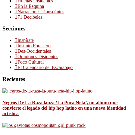
Huellas Disidentes
En la Esquina
Narraciones Transeúntes
71 Decibeles
Secciones
Inspírate
Instinto Forastero
Des-Occidentales
Opiniones Disidentes
Foco Cultural
El Calendario del Escarabajo
Recientes
Negros De La Raza lanza ‘La Pura Neta’, un álbum que
convierte el legado del hip hop latino en una nueva identidad
artística