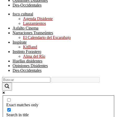
Opiniones Disidentes
Des-Occidentales
foco cultural
Agenda Disidente
Lanzamientos
Asfalto Cinema
Narraciones Transeúntes
El Calendario del Escarabajo
Inspírate
KitBand
Instinto Forastero
Alma del Río
Huellas disidentes
Opiniones Disidentes
Des-Occidentales
Exact matches only
Search in title