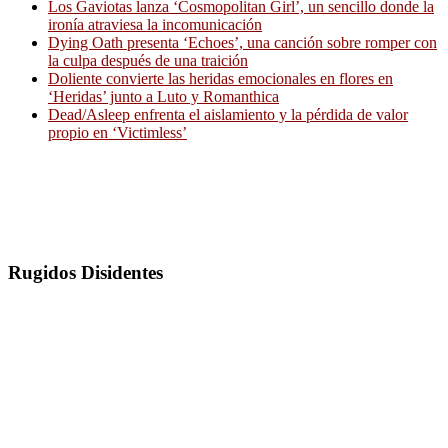
Los Gaviotas lanza ‘Cosmopolitan Girl’, un sencillo donde la
ironía atraviesa la incomunicación
Dying Oath presenta ‘Echoes’, una canción sobre romper con
la culpa después de una traición
Doliente convierte las heridas emocionales en flores en
‘Heridas’ junto a Luto y Romanthica
Dead/Asleep enfrenta el aislamiento y la pérdida de valor
propio en ‘Victimless’
Rugidos Disidentes