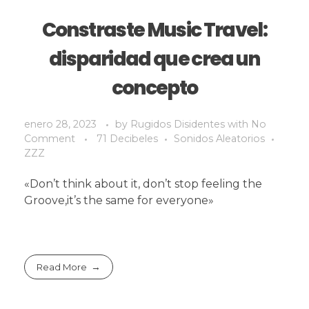
Constraste Music Travel:
disparidad que crea un
concepto
enero 28, 2023
by
Rugidos Disidentes
with
No
Comment
71 Decibeles
Sonidos Aleatorios
ZZZ
«Don’t think about it, don’t stop feeling the
Groove,it’s the same for everyone»
Read More