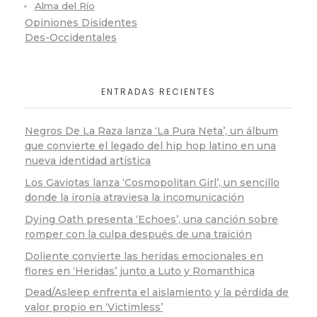
Alma del Río
Opiniones Disidentes
Des-Occidentales
ENTRADAS RECIENTES
Negros De La Raza lanza ‘La Pura Neta’, un álbum
que convierte el legado del hip hop latino en una
nueva identidad artística
Los Gaviotas lanza ‘Cosmopolitan Girl’, un sencillo
donde la ironía atraviesa la incomunicación
Dying Oath presenta ‘Echoes’, una canción sobre
romper con la culpa después de una traición
Doliente convierte las heridas emocionales en
flores en ‘Heridas’ junto a Luto y Romanthica
Dead/Asleep enfrenta el aislamiento y la pérdida de
valor propio en ‘Victimless’