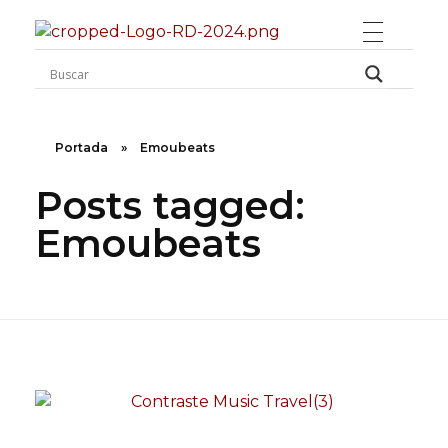
Rugidos Disidentes
Bogotá - Colombia | ISSN 2619-5569
Portada
»
Emoubeats
Posts tagged:
Emoubeats