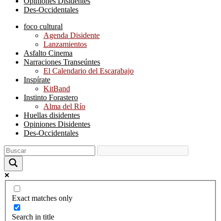
Opiniones Disidentes
Des-Occidentales
foco cultural
Agenda Disidente
Lanzamientos
Asfalto Cinema
Narraciones Transeúntes
El Calendario del Escarabajo
Inspírate
KitBand
Instinto Forastero
Alma del Río
Huellas disidentes
Opiniones Disidentes
Des-Occidentales
Exact matches only
Search in title