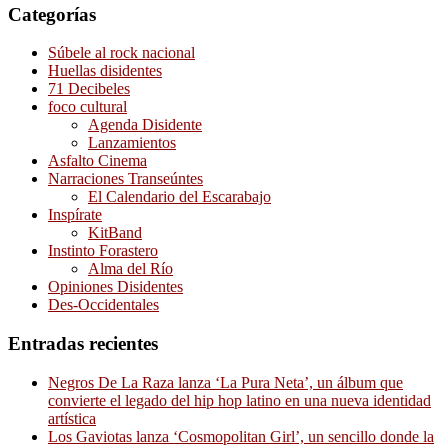
Categorías
Súbele al rock nacional
Huellas disidentes
71 Decibeles
foco cultural
Agenda Disidente
Lanzamientos
Asfalto Cinema
Narraciones Transeúntes
El Calendario del Escarabajo
Inspírate
KitBand
Instinto Forastero
Alma del Río
Opiniones Disidentes
Des-Occidentales
Entradas recientes
Negros De La Raza lanza ‘La Pura Neta’, un álbum que
convierte el legado del hip hop latino en una nueva identidad
artística
Los Gaviotas lanza ‘Cosmopolitan Girl’, un sencillo donde la